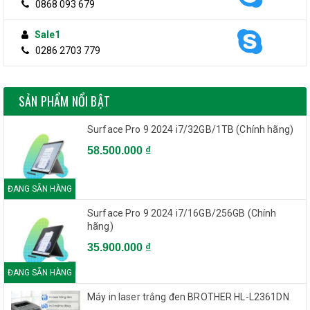
0868 093 679
Sale1
0286 2703 779
SẢN PHẨM NỔI BẬT
Surface Pro 9 2024 i7/32GB/1TB (Chính hãng)
58.500.000 ₫
ĐANG SẴN HÀNG
Surface Pro 9 2024 i7/16GB/256GB (Chính
hãng)
35.900.000 ₫
ĐANG SẴN HÀNG
Máy in laser trắng đen BROTHER HL-L2361DN