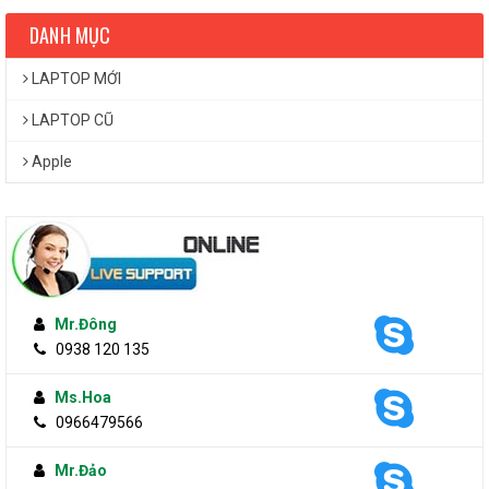
DANH MỤC
LAPTOP MỚI
LAPTOP CŨ
Apple
Mr.Đông
0938 120 135
Ms.Hoa
0966479566
Mr.Đảo