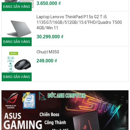
3.650.000 ₫
ĐANG SẴN HÀNG
Laptop Lenovo ThinkPad P15s G2 T i5
1135G7/16GB/512GB/15.6"FHD/Quadro T500
4GB/Win 11
30.299.000 ₫
ĐANG SẴN HÀNG
Chuột M350
249.000 ₫
ĐANG SẴN HÀNG