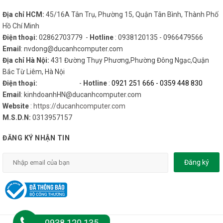
Địa chỉ HCM:
45/16A Tân Trụ, Phường 15, Quận Tân Bình, Thành Phố
Hồ Chí Minh
Điện thoại:
02862703779 -
Hotline
: 0938120135 - 0966479566
Email
: nvdong@ducanhcomputer.com
Địa chỉ Hà Nội:
431 Đường Thụy Phương,Phường Đông Ngạc,Quận
Bắc Từ Liêm, Hà Nội
Điện thoại:
-
Hotline
:
0921 251 666
-
0359 448 830
Email
: kinhdoanhHN@ducanhcomputer.com
Website
:
https://ducanhcomputer.com
M.S.D.N:
0313957157
ĐĂNG KÝ NHẬN TIN
Đăng ký
0938 120 135