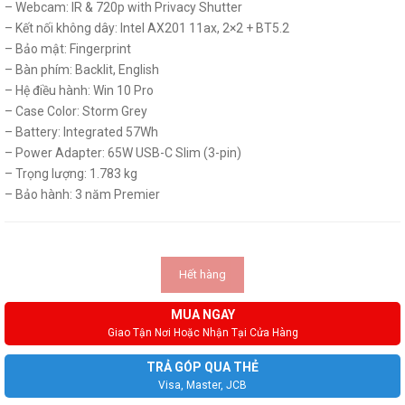
– Webcam: IR & 720p with Privacy Shutter
– Kết nối không dây: Intel AX201 11ax, 2×2 + BT5.2
– Bảo mật: Fingerprint
– Bàn phím: Backlit, English
– Hệ điều hành: Win 10 Pro
– Case Color: Storm Grey
– Battery: Integrated 57Wh
– Power Adapter: 65W USB-C Slim (3-pin)
– Trọng lượng: 1.783 kg
– Bảo hành: 3 năm Premier
Hết hàng
MUA NGAY
Giao Tận Nơi Hoặc Nhận Tại Cửa Hàng
TRẢ GÓP QUA THẺ
Visa, Master, JCB