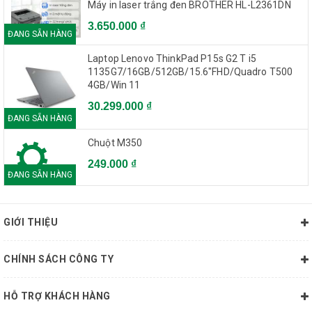
Máy in laser trắng đen BROTHER HL-L2361DN
3.650.000 ₫
ĐANG SẴN HÀNG
Laptop Lenovo ThinkPad P15s G2 T i5
1135G7/16GB/512GB/15.6"FHD/Quadro T500
Thinkpad P15s đem đến
chip TPM 2.0
giúp tăng cường bảo vệ
4GB/Win 11
ổ cứng.​
30.299.000 ₫
ĐANG SẴN HÀNG
Để dữ liệu được bảo mật tốt hơn, chính bạn sẽ là mật khẩu của
máy tính với
nhận dạng vân tay - 1 chạm
cùng
Camera hồng
Chuột M350
ngoại IR với Windows Hello
nhận dạng khuôn mặt của bạn.
249.000 ₫
ĐANG SẴN HÀNG
GIỚI THIỆU
CHÍNH SÁCH CÔNG TY