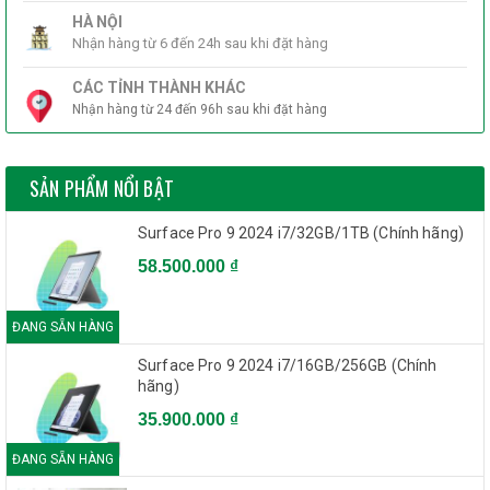
HÀ NỘI
Nhận hàng từ 6 đến 24h sau khi đặt hàng
CÁC TỈNH THÀNH KHÁC
Nhận hàng từ 24 đến 96h sau khi đặt hàng
SẢN PHẨM NỔI BẬT
Surface Pro 9 2024 i7/32GB/1TB (Chính hãng)
58.500.000 ₫
Bàn phím fullsize
tiêu chuẩn có
đèn nền Backlit
. Phím có độ
ĐANG SẴN HÀNG
nảy tốt,
trình phím 1.3mm
cực nhạy, kích thước và khoảng
Surface Pro 9 2024 i7/16GB/256GB (Chính
cách phím hợp lý hỗ trợ soạn thảo văn bản, tính toán nhanh
hãng)
hơn, độ chính xác cao hơn.
Touchpad cảm ứng đa điểm
nhanh
35.900.000 ₫
mượt, chính xác, thiết kế rộng rãi tiện lợi khi sử dụng.
ĐANG SẴN HÀNG