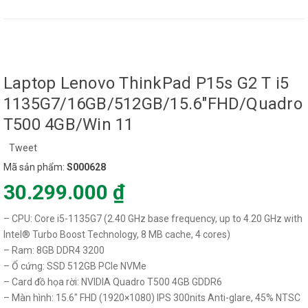
Laptop Lenovo ThinkPad P15s G2 T i5
1135G7/16GB/512GB/15.6"FHD/Quadro
T500 4GB/Win 11
Tweet
Mã sản phẩm:
S000628
30.299.000 ₫
– CPU: Core i5-1135G7 (2.40 GHz base frequency, up to 4.20 GHz with
Intel® Turbo Boost Technology, 8 MB cache, 4 cores)
– Ram: 8GB DDR4 3200
– Ổ cứng: SSD 512GB PCIe NVMe
– Card đồ họa rời: NVIDIA Quadro T500 4GB GDDR6
– Màn hình: 15.6″ FHD (1920×1080) IPS 300nits Anti-glare, 45% NTSC