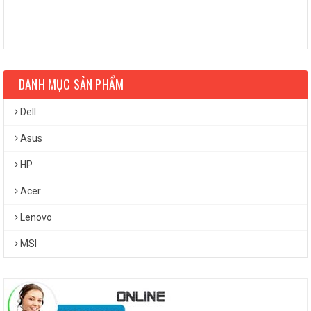
DANH MỤC SẢN PHẨM
Dell
Asus
HP
Acer
Lenovo
Thiết kế mỏng nhẹ, kết nối linh hoạt
MSI
Dù là một chiếc laptop màn hình lớn 15,6 inch, đồng thời tích
hợp cấu hình của máy trạm chuyên nghiệp nhưng
Lenovo
ThinkPad
vẫn hết sức mỏng nhẹ. Máy tính có trọng lượng chỉ
1,76 kg và độ mỏng 19,1mm, rất dễ dàng mang theo khi di