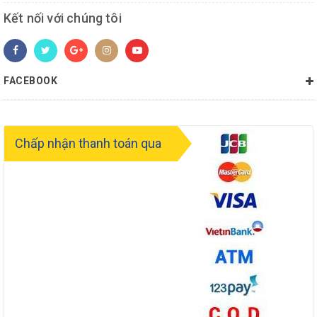
HỖ TRỢ KHÁCH HÀNG
Nói không với theo dõi lén khi
webcam 720p có màn trập -
Privacy Shutter khóa camera
hiện đại. Kéo màn trập dễ dàng
Kết nối với chúng tôi
như đóng cửa sổ vậy.
Là một chiếc
laptop
vừa thích hợp cho
doanh nghiệp
vừa khả
dụng với những công việc như
thiết kế - đồ họa
thì Lenovo
FACEBOOK
Thinkpad P15s G2 20W600CHVA chắc chắn phải cung cấp kho
cổng nối linh hoạt, không gây gián đoạn công vì lỗi vớ vẩn như
không đủ cổng nối.
Chấp nhận thanh toán qua