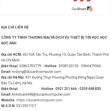
ĐỊA CHỈ LIÊN HỆ
CÔNG TY TNHH THƯƠNG MẠI VÀ DỊCH VỤ THIẾT BỊ TIN HỌC HỌC
ĐỨC ANH
Địa chỉ HCM:
45/16A Tân Trụ, Phường 15, Quận Tân Bình, Thành Phố
Hồ Chí Minh
Điện thoại:
02862703779 -
Hotline
: 0938120135 - 0966479566
Email
: nvdong@ducanhcomputer.com
Địa chỉ Hà Nội:
431 Đường Thụy Phương,Phường Đông Ngạc,Quận
Bắc Từ Liêm, Hà Nội
Điện thoại:
-
Hotline
:
0921 251 666
-
0359 448 830
Email
: kinhdoanhHN@ducanhcomputer.com
Website
:
https://ducanhcomputer.com