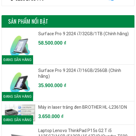
SẢN PHẨM NỔI BẬT
Surface Pro 9 2024 i7/32GB/1TB (Chính hãng)
58.500.000 ₫
ĐANG SẴN HÀNG
Surface Pro 9 2024 i7/16GB/256GB (Chính
hãng)
35.900.000 ₫
ĐANG SẴN HÀNG
Máy in laser trắng đen BROTHER HL-L2361DN
3.650.000 ₫
ĐANG SẴN HÀNG
Laptop Lenovo ThinkPad P15s G2 T i5