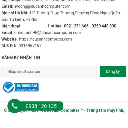
Email
: nvdong@ducanhcomputer.com
Địa chỉ Hà Nội:
431 Đường Thụy Phương,Phường Đông Ngạc,Quận
Bắc Từ Liêm, Hà Nội
Điện thoại:
-
Hotline
:
0921 251 666
-
0359 448 830
Email
: kinhdoanhHN@ducanhcomputer.com
Website
:
https://ducanhcomputer.com
M.S.D.N:
0313957157
ĐĂNG KÝ NHẬN TIN
Đăng ký
0938 120 135
© Bản quyền thuộc về
Đức Anh Computer ™ - Trung tâm máy tính,
Tablet, Laptop, Phụ kiện
.