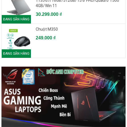
1135G7/16GB/512GB/15.6"FHD/Quadro T500
4GB/Win 11
30.299.000 ₫
ĐANG SẴN HÀNG
Chuột M350
249.000 ₫
ĐANG SẴN HÀNG