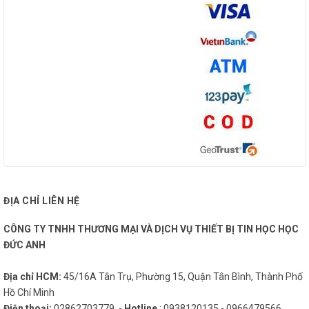
ĐỊA CHỈ LIÊN HỆ
CÔNG TY TNHH THƯƠNG MẠI VÀ DỊCH VỤ THIẾT BỊ TIN HỌC HỌC
ĐỨC ANH
Địa chỉ HCM:
45/16A Tân Trụ, Phường 15, Quận Tân Bình, Thành Phố
Hồ Chí Minh
Điện thoại:
02862703779 -
Hotline
: 0938120135 - 0966479566