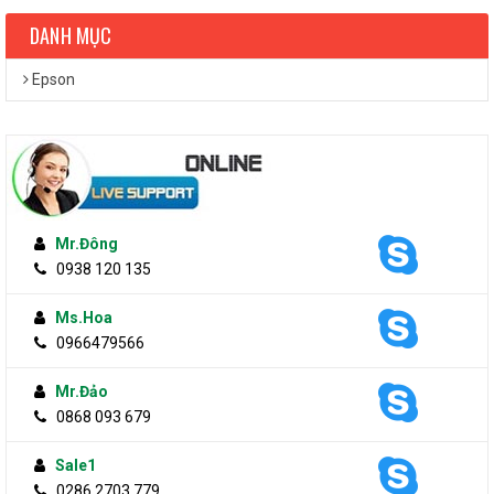
DANH MỤC
Epson
Mr.Đông
0938 120 135
Ms.Hoa
0966479566
Mr.Đảo
0868 093 679
Sale1
0286 2703 779