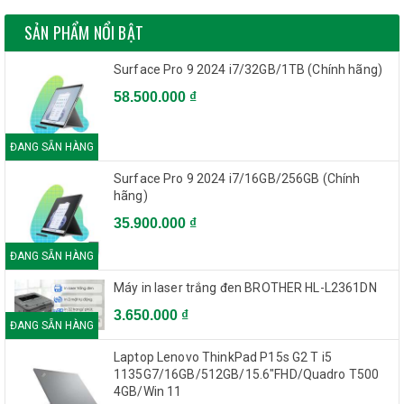
SẢN PHẨM NỔI BẬT
Surface Pro 9 2024 i7/32GB/1TB (Chính hãng)
58.500.000 ₫
ĐANG SẴN HÀNG
Surface Pro 9 2024 i7/16GB/256GB (Chính
hãng)
35.900.000 ₫
ĐANG SẴN HÀNG
Máy in laser trắng đen BROTHER HL-L2361DN
3.650.000 ₫
ĐANG SẴN HÀNG
Laptop Lenovo ThinkPad P15s G2 T i5
1135G7/16GB/512GB/15.6"FHD/Quadro T500
4GB/Win 11