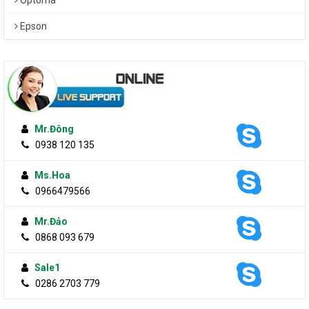
Optoma
Epson
Mr.Đông
0938 120 135
Ms.Hoa
0966479566
Mr.Đảo
0868 093 679
Sale1
0286 2703 779