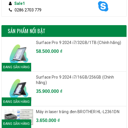
Sale1
0286 2703 779
SẢN PHẨM NỔI BẬT
Surface Pro 9 2024 i7/32GB/1TB (Chính hãng)
58.500.000 ₫
ĐANG SẴN HÀNG
Surface Pro 9 2024 i7/16GB/256GB (Chính
hãng)
35.900.000 ₫
ĐANG SẴN HÀNG
Máy in laser trắng đen BROTHER HL-L2361DN
3.650.000 ₫
ĐANG SẴN HÀNG