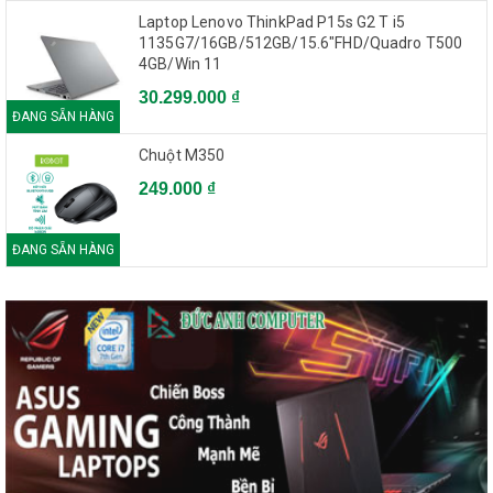
Laptop Lenovo ThinkPad P15s G2 T i5
1135G7/16GB/512GB/15.6"FHD/Quadro T500
4GB/Win 11
30.299.000 ₫
ĐANG SẴN HÀNG
Chuột M350
249.000 ₫
ĐANG SẴN HÀNG