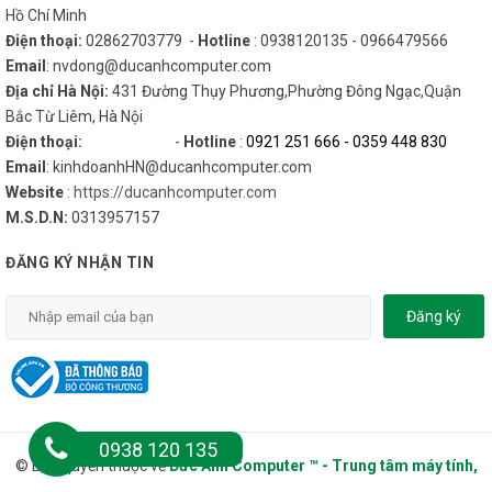
Hồ Chí Minh
Điện thoại:
02862703779 -
Hotline
: 0938120135 - 0966479566
Email
: nvdong@ducanhcomputer.com
Địa chỉ Hà Nội:
431 Đường Thụy Phương,Phường Đông Ngạc,Quận
Bắc Từ Liêm, Hà Nội
Điện thoại:
-
Hotline
:
0921 251 666
-
0359 448 830
Email
: kinhdoanhHN@ducanhcomputer.com
Website
:
https://ducanhcomputer.com
M.S.D.N:
0313957157
ĐĂNG KÝ NHẬN TIN
Đăng ký
0938 120 135
© Bản quyền thuộc về
Đức Anh Computer ™ - Trung tâm máy tính,