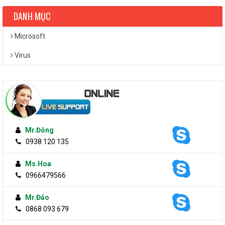
DANH MỤC
Microsoft
Virus
Mr.Đông
0938 120 135
Ms.Hoa
0966479566
Mr.Đảo
0868 093 679