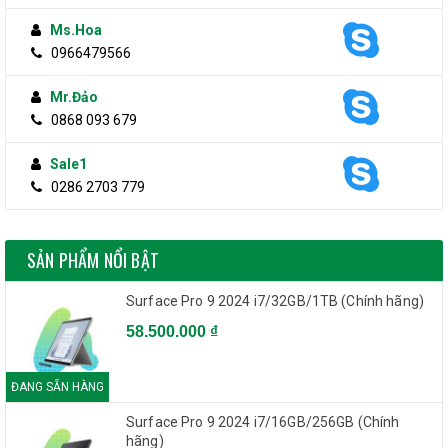
Ms.Hoa
0966479566
Mr.Đảo
0868 093 679
Sale1
0286 2703 779
SẢN PHẨM NỔI BẬT
Surface Pro 9 2024 i7/32GB/1TB (Chính hãng)
58.500.000 ₫
ĐANG SẴN HÀNG
Surface Pro 9 2024 i7/16GB/256GB (Chính
hãng)