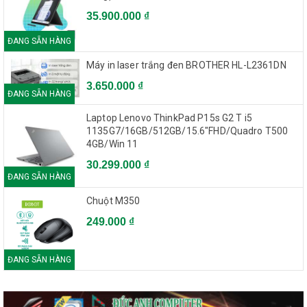
35.900.000 ₫
ĐANG SẴN HÀNG
Máy in laser trắng đen BROTHER HL-L2361DN
3.650.000 ₫
ĐANG SẴN HÀNG
Laptop Lenovo ThinkPad P15s G2 T i5
1135G7/16GB/512GB/15.6"FHD/Quadro T500
4GB/Win 11
30.299.000 ₫
ĐANG SẴN HÀNG
Chuột M350
249.000 ₫
ĐANG SẴN HÀNG