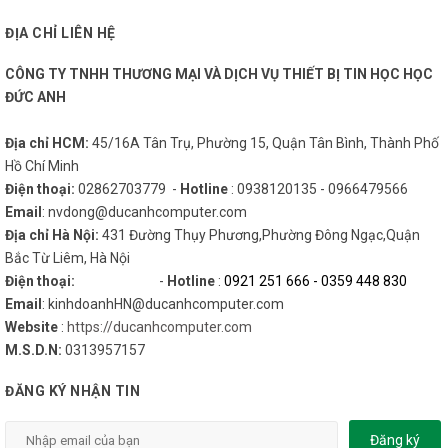
ĐỊA CHỈ LIÊN HỆ
CÔNG TY TNHH THƯƠNG MẠI VÀ DỊCH VỤ THIẾT BỊ TIN HỌC HỌC
ĐỨC ANH
Địa chỉ HCM:
45/16A Tân Trụ, Phường 15, Quận Tân Bình, Thành Phố
Hồ Chí Minh
Điện thoại:
02862703779 -
Hotline
: 0938120135 - 0966479566
Email
: nvdong@ducanhcomputer.com
Địa chỉ Hà Nội:
431 Đường Thụy Phương,Phường Đông Ngạc,Quận
Bắc Từ Liêm, Hà Nội
Điện thoại:
-
Hotline
:
0921 251 666
-
0359 448 830
Email
: kinhdoanhHN@ducanhcomputer.com
Website
:
https://ducanhcomputer.com
M.S.D.N:
0313957157
ĐĂNG KÝ NHẬN TIN
Đăng ký