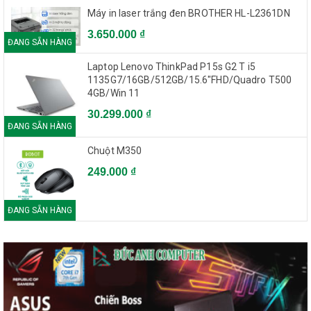
Máy in laser trắng đen BROTHER HL-L2361DN
3.650.000 ₫
ĐANG SẴN HÀNG
Laptop Lenovo ThinkPad P15s G2 T i5
1135G7/16GB/512GB/15.6"FHD/Quadro T500
4GB/Win 11
30.299.000 ₫
ĐANG SẴN HÀNG
Chuột M350
249.000 ₫
ĐANG SẴN HÀNG