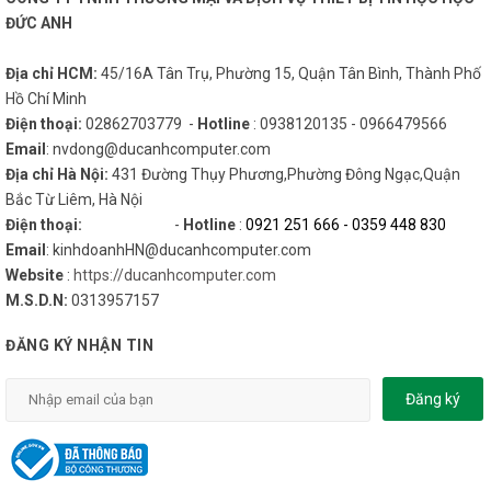
ĐỨC ANH
Địa chỉ HCM:
45/16A Tân Trụ, Phường 15, Quận Tân Bình, Thành Phố
Hồ Chí Minh
Điện thoại:
02862703779 -
Hotline
: 0938120135 - 0966479566
Email
: nvdong@ducanhcomputer.com
Địa chỉ Hà Nội:
431 Đường Thụy Phương,Phường Đông Ngạc,Quận
Bắc Từ Liêm, Hà Nội
Điện thoại:
-
Hotline
:
0921 251 666
-
0359 448 830
Email
: kinhdoanhHN@ducanhcomputer.com
Website
:
https://ducanhcomputer.com
M.S.D.N:
0313957157
ĐĂNG KÝ NHẬN TIN
Đăng ký