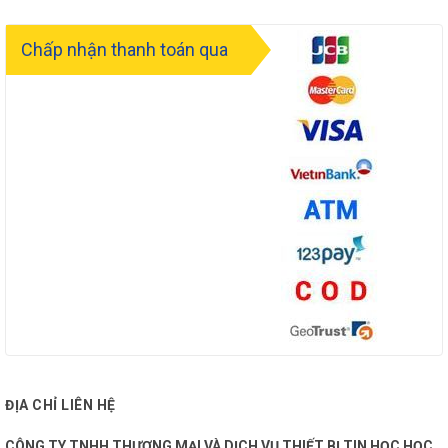
Chấp nhận thanh toán qua
ĐỊA CHỈ LIÊN HỆ
CÔNG TY TNHH THƯƠNG MẠI VÀ DỊCH VỤ THIẾT BỊ TIN HỌC HỌC