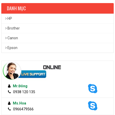
DANH MỤC
HP
Brother
Canon
Epson
Mr.Đông
0938 120 135
Ms.Hoa
0966479566