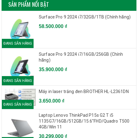
SẢN PHẨM NỔI BẬT
Surface Pro 9 2024 i7/32GB/1TB (Chính hãng)
58.500.000 ₫
ĐANG SẴN HÀNG
Surface Pro 9 2024 i7/16GB/256GB (Chính
hãng)
35.900.000 ₫
ĐANG SẴN HÀNG
Máy in laser trắng đen BROTHER HL-L2361DN
3.650.000 ₫
ĐANG SẴN HÀNG
Laptop Lenovo ThinkPad P15s G2 T i5
1135G7/16GB/512GB/15.6"FHD/Quadro T500
4GB/Win 11
30.299.000 ₫