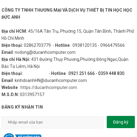
CÔNG TY TNHH THƯƠNG MẠI VÀ DỊCH VỤ THIẾT BỊ TIN HỌC HỌC
ĐỨC ANH
Địa chỉ HCM:
45/16A Tân Trụ, Phường 15, Quận Tân Bình, Thành Phố
Hồ Chí Minh
Điện thoại:
02862703779 -
Hotline
: 0938120135 - 0966479566
Email
: nvdong@ducanhcomputer.com
Địa chỉ Hà Nội:
431 Đường Thụy Phương,Phường Đông Ngạc,Quận
Bắc Từ Liêm, Hà Nội
Điện thoại:
-
Hotline
:
0921 251 666
-
0359 448 830
Email
: kinhdoanhHN@ducanhcomputer.com
Website
:
https://ducanhcomputer.com
M.S.D.N:
0313957157
ĐĂNG KÝ NHẬN TIN
Đăng ký