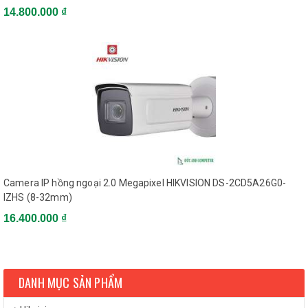
14.800.000 ₫
Power Consumption
Max. 5.3W
IEC60068-2-75Eh, 50J;
Impact Protection
EN50102, IK10
Weather Proof
IP66
IR Range
Up to 30m
Dimensions
Φ111 x 82mm
Weight
500g
Bảo hành: 24 tháng.
-
Camera IP hồng ngoại 2.0 Megapixel HIKVISION DS-2CD5A26G0-
IZHS (8-32mm)
16.400.000 ₫
DANH MỤC SẢN PHẨM