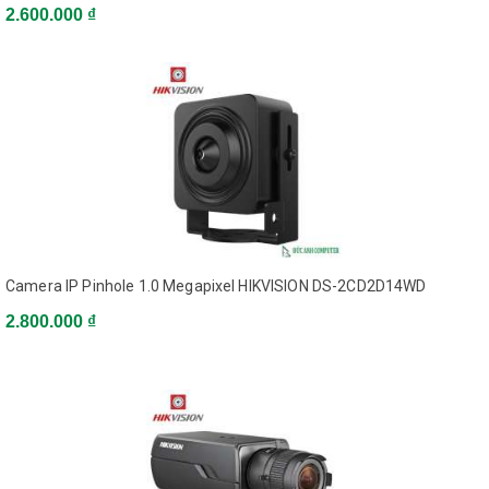
Built-in Micro
2.600.000 ₫
SD/SDHC/SDXC slot, up to
Network Storage
128G, NAS (NFS,
SMB/CIFS)
Line Crossing, Intrusion
Detection, Motion
detection, Dynamic
analysis, Tampering
Alarm Trigger
alarm, Network
disconnect , IP address
conflict, Storage
exception
User Authentication,
Camera IP Pinhole 1.0 Megapixel HIKVISION DS-2CD2D14WD
Watermark, IP address
Security
filtering, anonymous
2.800.000 ₫
access, flickerless,
heartbeat, video mask
System Compatibility
ONVIF, PSIA, CGI, ISAPI
Interface
1-ch audio in, Mic in/Line
Audio
in; 1-ch audio out