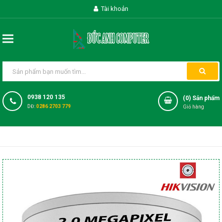
Tài khoản
0938 120 135
(
0
) Sản phẩm
DĐ:
0286 2703 779
Giỏ hàng