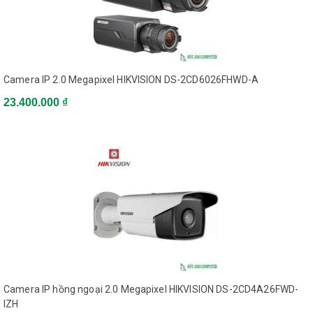
1 RJ45 10/ 100Mbps
Communication Interface
Ethernet interface
Alarm
1 alarm I/O
Wi-Fi Specification (-W)
Camera IP 2.0 Megapixel HIKVISION DS-2CD6026FHWD-A
IEEE802.11b, 802.11g,
Wireless Standards
802.11n
23.400.000 ₫
Frequency Range
2.4 GHz ~ 2.4835 GHz
Channel Bandwidth
20/40MHz Support
64/128-bit WEP,
Security
WPA/WPA2, WPA-
PSK/WPA2-PSK, WPS
50m (depend on
Wireless Range
environment)
802.11b: CCK, QPSK,
Protocols
BPSK; 802.11g/n: OFDM
General
Camera IP hồng ngoại 2.0 Megapixel HIKVISION DS-2CD4A26FWD-
12 VDC ± 10%, PoE
Power Supply
IZH
(802.3at)