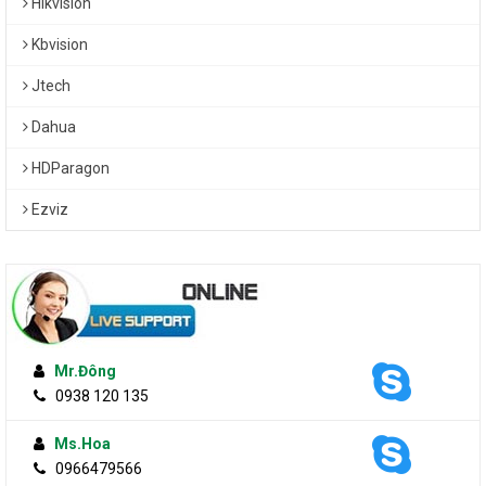
Hikvision
Kbvision
Jtech
Dahua
HDParagon
Ezviz
Mr.Đông
0938 120 135
Ms.Hoa
0966479566