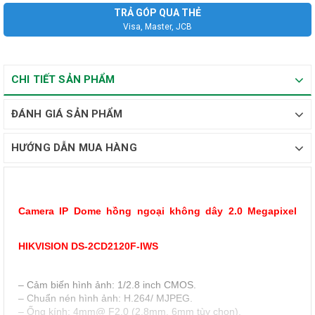
TRẢ GÓP QUA THẺ
Visa, Master, JCB
CHI TIẾT SẢN PHẨM
ĐÁNH GIÁ SẢN PHẨM
HƯỚNG DẪN MUA HÀNG
Camera IP Dome hồng ngoại không dây 2.0 Megapixel
HIKVISION DS-2CD2120F-IWS
–
Cảm biến hình ảnh: 1/2.8 inch CMOS.
–
Chuẩn nén hình ảnh: H.264/ MJPEG.
–
Ống kính: 4mm@ F2.0 (2.8mm, 6mm tùy chọn).