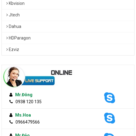
(802.3af)
Kbvision
Power Consumption
Max. 5W
Jtech
Impact Protection
IK10
Weather Proof
IP66
Dahua
IR Range
Up to 30m
HDParagon
Dimensions
Φ111 x 82 (4.4” x 3.2”)
Weight
500g (1.1lbs)
Ezviz
'-W' series support Wi-Fi
(802.11b/g/n) and the
NOTE
modules with Wi-Fi function
don’t support the 802.1X
protocol
Mr.Đông
Bảo hành: 24 tháng.
-
0938 120 135
Ms.Hoa
0966479566
Mr.Đảo