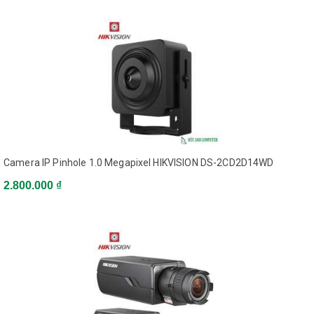
disconnect , IP address
conflict, Storage exception
TCP/IP, UDP, ICMP, HTTP,
HTTPS, FTP, DHCP, DNS,
DDNS, RTP, RTSP, RTCP,
Protocols
PPPoE, NTP, UPnP, SMTP,
SNMP, IGMP, 802.1X, QoS,
IPv6, Bonjour
One-key reset, flash-
prevention, dual streams,
Camera IP Pinhole 1.0 Megapixel HIKVISION DS-2CD2D14WD
heartbeat, mirror, password
Security
2.800.000 ₫
protection, privacy mask,
Watermark, IP address
filtering, Anonymous access
ONVIF (Profile S, Profile G),
System Compatibility
PSIA, CGI, ISAPI
Interface
1-ch 3.5 mm audio in (Mic
Audio
in/Line in)/out interface (-S