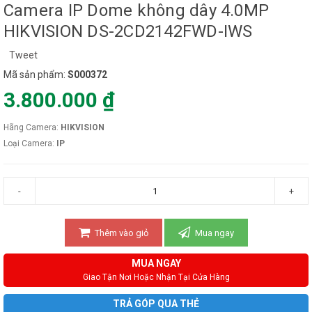
Camera IP Dome không dây 4.0MP
HIKVISION DS-2CD2142FWD-IWS
Tweet
Mã sản phẩm:
S000372
3.800.000 ₫
Hãng Camera:
HIKVISION
Loại Camera:
IP
-
+
Thêm vào giỏ
Mua ngay
MUA NGAY
Giao Tận Nơi Hoặc Nhận Tại Cửa Hàng
TRẢ GÓP QUA THẺ