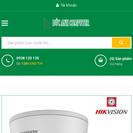
Tài khoản
0938 120 135
(
0
) Sản phẩm
DĐ:
0286 2703 779
Giỏ hàng