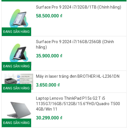
Surface Pro 9 2024 i7/32GB/1TB (Chính hãng)
58.500.000 ₫
ĐANG SẴN HÀNG
Surface Pro 9 2024 i7/16GB/256GB (Chính
hãng)
35.900.000 ₫
ĐANG SẴN HÀNG
Máy in laser trắng đen BROTHER HL-L2361DN
3.650.000 ₫
ĐANG SẴN HÀNG
Laptop Lenovo ThinkPad P15s G2 T i5
1135G7/16GB/512GB/15.6"FHD/Quadro T500
4GB/Win 11
30.299.000 ₫
ĐANG SẴN HÀNG