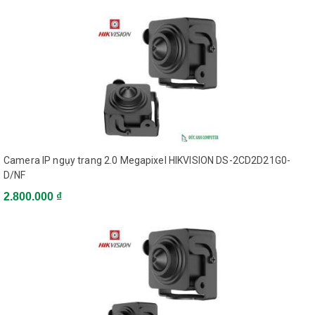
0.01Lux @ (F1.2, AGC ON)
Min. Illumination
,0 Lux with IR
Shutter time
1/3 s to 1/10,000 s
Lens
2.8mm, 4mm, 6mm @ F2.0
Lens Mount
M12
Pan: 0º ~ 355º, Tilt: 0º ~ 75º,
Adjustment Range
Rotation: 0º ~ 355º
Day& Night
IR cut filter with auto switch
Wide Dynamic Range
120 dB
Camera IP ngụy trang 2.0 Megapixel HIKVISION DS-2CD2D21G0-
Digital noise reduction
3D DNR
D/NF
Compression Standard
2.800.000 ₫
Video Compression
H.264/MJPEG/H.264+
H.264 code profile
Main Profile
Video bit rate
32Kbps~16Mbps
Dual Stream
Yes
Image
Max. Image Resolution
2688 x 1520
50Hz: 20fps (2688 x 1520),