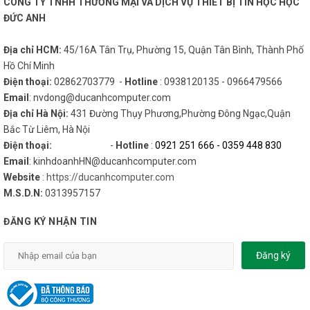
CÔNG TY TNHH THƯƠNG MẠI VÀ DỊCH VỤ THIẾT BỊ TIN HỌC HỌC
ĐỨC ANH
Địa chỉ HCM:
45/16A Tân Trụ, Phường 15, Quận Tân Bình, Thành Phố
Hồ Chí Minh
Điện thoại:
02862703779 -
Hotline
: 0938120135 - 0966479566
Email
: nvdong@ducanhcomputer.com
Địa chỉ Hà Nội:
431 Đường Thụy Phương,Phường Đông Ngạc,Quận
Bắc Từ Liêm, Hà Nội
Điện thoại:
-
Hotline
:
0921 251 666
-
0359 448 830
Email
: kinhdoanhHN@ducanhcomputer.com
Website
:
https://ducanhcomputer.com
M.S.D.N:
0313957157
ĐĂNG KÝ NHẬN TIN
Đăng ký