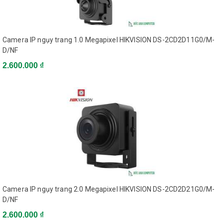
25fps (1920 x 1080), 25fps
(1280 x 720)
Frame Rate
60Hz: 20fps (2688 x 1520),
Camera IP ngụy trang 1.0 Megapixel HIKVISION DS-2CD2D11G0/M-
30fps (1920 x 1080), 30fps
D/NF
(1280 x 720)
Rotate Mode, Saturation,
2.600.000 ₫
Brightness, Contrast,
Image Settings
Sharpness adjustable by
client software or web
browser
BLC
Yes, zone configurable
ROI
Support
Network
NAS (Support NFS,
Network Storage
SMB/CIFS), ANR
Line Crossing, Intrusion
Camera IP ngụy trang 2.0 Megapixel HIKVISION DS-2CD2D21G0/M-
Detection, Motion detection,
D/NF
Dynamic analysis,
Alarm Trigger
2.600.000 ₫
Tampering alarm, Network