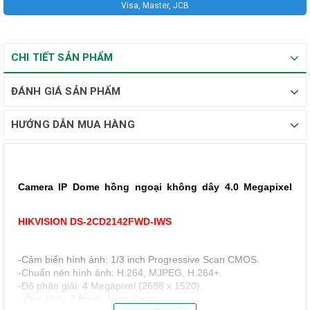
Visa, Master, JCB
CHI TIẾT SẢN PHẨM
ĐÁNH GIÁ SẢN PHẨM
HƯỚNG DẪN MUA HÀNG
Camera IP Dome hồng ngoại không dây 4.0 Megapixel
HIKVISION DS-2CD2142FWD-IWS
Cảm biến hình ảnh: 1/3 inch Progressive Scan CMOS.
-
Chuẩn nén hình ảnh: H.264, MJPEG, H.264+.
-
Độ phân giải: 4 Megapixel (2688 x 1520).
-
Ống kính: 2.8mm, 4mm, 6mm.
-