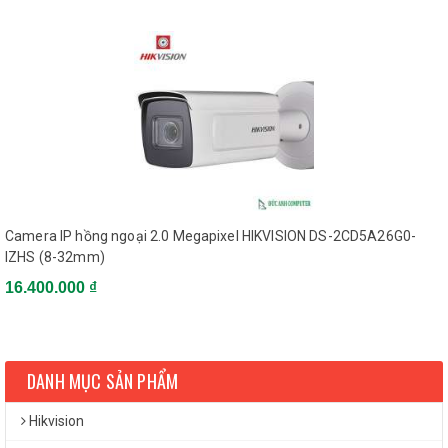
Transmit Power
11g: 14±1.5dBm @ 54Mbps
11n: 12.5±1.5dBm
11b: -90dBm @ 11Mbps
(Typical)
Receive Sensitivity
11g: -75dBm @ 54Mpbs
(Typical)
11n: -74dBm (Typical)
11b: 11Mbps
Transmission Rate
11g: 54Mbps
Camera IP hồng ngoại 2.0 Megapixel HIKVISION DS-2CD5A26G0-
11n: up to 150Mbps
IZHS (8-32mm)
50m (depend on
Wireless Range
environment)
16.400.000 ₫
General
-30ºC ~ 60ºC (-22ºF ~
140ºF)
Operating Conditions
DANH MỤC SẢN PHẨM
Humidity 95% or less (non-
condensing)
Hikvision
12 VDC ± 10%, PoE
Power Supply