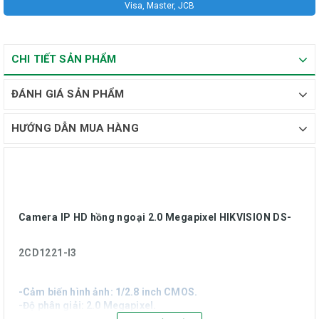
Visa, Master, JCB
CHI TIẾT SẢN PHẨM
ĐÁNH GIÁ SẢN PHẨM
HƯỚNG DẪN MUA HÀNG
Camera IP HD hồng ngoại 2.0 Megapixel HIKVISION DS-
2CD1221-I3
-Cảm biến hình ảnh: 1/2.8 inch CMOS.
-Độ phân giải: 2.0 Megapixel.