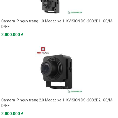
DNR
Reduction)
Wide Dynamic Range
Digital WDR
Camera IP ngụy trang 1.0 Megapixel HIKVISION DS-2CD2D11G0/M-
D/NF
2.600.000 ₫
Main stream: H.264
Video Compression
Sub stream: H.264,
MJEPG
Baseline Profile/Main
H.264 Type
Profile
Video Bit Rate
32 Kbps to 8 Mbps
Camera IP ngụy trang 2.0 Megapixel HIKVISION DS-2CD2D21G0/M-
D/NF
Dual Streams
Support
2.600.000 ₫