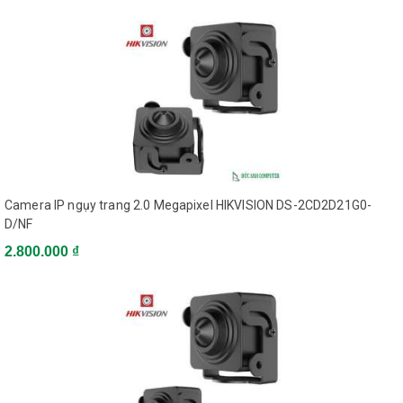
0.01 Lux @(F1.2,AGC
Min. Illumination
ON), 0 Lux with IR
1/3 s to 1/100,000 s,
Shutter Speed
support slow shutter
4mm, horizontal field of
view: 83° (6mm: 55°,
Lens
Camera IP ngụy trang 2.0 Megapixel HIKVISION DS-2CD2D21G0-
8mm: 38.5°, 12mm:
24.6°, optional)
D/NF
2.800.000 ₫
Lens Mount
M12
IR cut filter with auto
Day & Night
switch
3D DNR (Digital Noise