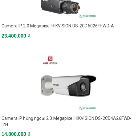
Image Settings
adjustable via web
browser or client
software
Camera IP 2.0 Megapixel HIKVISION DS-2CD6026FHWD-A
Support auto,
23.400.000 ₫
Day/Night Switch
scheduled, and
triggered by alarm input
Mirror, BLC (area
configurable), Region of
Others
Interest (support 1 fixed
region)
Motion Detection,
Detections
Dynamic Analysis
Camera IP hồng ngoại 2.0 Megapixel HIKVISION DS-2CD4A26FWD-
Video Tampering,
IZH
Network Disconnected,
Alarms
14.800.000 ₫
IP Address Conflicted,