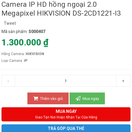
Camera IP HD hồng ngoại 2.0
Megapixel HIKVISION DS-2CD1221-I3
Tweet
Mã sản phẩm:
S000407
1.300.000 ₫
Hãng Camera:
HIKVISION
Loại Camera:
IP
-
+
Thêm vào giỏ
Mua ngay
MUA NGAY
Giao Tận Nơi Hoặc Nhận Tại Cửa Hàng
TRẢ GÓP QUA THẺ