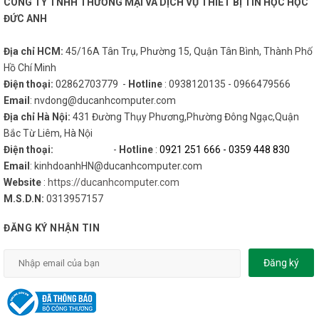
CÔNG TY TNHH THƯƠNG MẠI VÀ DỊCH VỤ THIẾT BỊ TIN HỌC HỌC
ĐỨC ANH
Địa chỉ HCM:
45/16A Tân Trụ, Phường 15, Quận Tân Bình, Thành Phố
Hồ Chí Minh
Điện thoại:
02862703779 -
Hotline
: 0938120135 - 0966479566
Email
: nvdong@ducanhcomputer.com
Địa chỉ Hà Nội:
431 Đường Thụy Phương,Phường Đông Ngạc,Quận
Bắc Từ Liêm, Hà Nội
Điện thoại:
-
Hotline
:
0921 251 666
-
0359 448 830
Email
: kinhdoanhHN@ducanhcomputer.com
Website
:
https://ducanhcomputer.com
M.S.D.N:
0313957157
ĐĂNG KÝ NHẬN TIN
Đăng ký