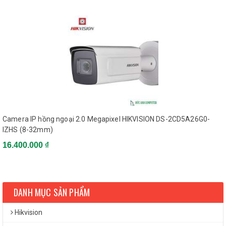
HDD Full, HDD Error
TCP/IP, ICMP, HTTP,
HTTPS, FTP, DHCP,
DNS, DDNS, RTP, RTSP,
Protocols
RTCP, NTP, UPnP, SMTP,
SNMP, IGMP, 802.1X,
QoS, IPv6, Bonjour
ONVIF (PROFILE
Camera IP hồng ngoại 2.0 Megapixel HIKVISION DS-2CD5A26G0-
Standard
S,PROFILE G), PSIA, CGI,
IZHS (8-32mm)
ISAPI
16.400.000 ₫
Anti-Flicker, Heartbeat,
Mirror, Password
General Function
Protection, Privacy
DANH MỤC SẢN PHẨM
Mask, IP Address Filter,
Watermark
Hikvision