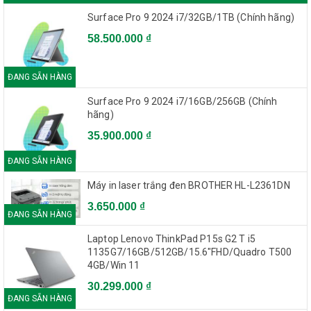
Surface Pro 9 2024 i7/32GB/1TB (Chính hãng)
58.500.000 ₫
ĐANG SẴN HÀNG
Surface Pro 9 2024 i7/16GB/256GB (Chính
hãng)
35.900.000 ₫
ĐANG SẴN HÀNG
Máy in laser trắng đen BROTHER HL-L2361DN
3.650.000 ₫
ĐANG SẴN HÀNG
Laptop Lenovo ThinkPad P15s G2 T i5
1135G7/16GB/512GB/15.6"FHD/Quadro T500
4GB/Win 11
30.299.000 ₫
ĐANG SẴN HÀNG