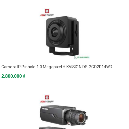
Max. Resolution
1920 x 1080
50Hz: 1920 x 1080,1280
Main Stream
x 960,1280 x 720 @25fps
60Hz: 1920 x 1080,1280
Max. Frame Rate
x 960,1280 x 720 @30fps
Camera IP Pinhole 1.0 Megapixel HIKVISION DS-2CD2D14WD
50Hz: 704 x 576, 640 x
Sub-stream
480, 352 x 288, 320 x 240
2.800.000 ₫
@25fps
60Hz: 704 x 480, 640 x
Max. Frame Rate
480, 352 x 240, 320 x 240
@30fps
Brightness, saturation,
contrast, sharpness are