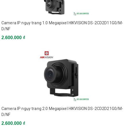
Image Sensor
1/2.8 inch progressive scan CMOS
Min.
Color: 0.01 Lux @(F1.2, AGC ON),
Camera IP ngụy trang 1.0 Megapixel HIKVISION DS-2CD2D11G0/M-
Illumination
0.028Lux @ (F2.0, AGC ON)
D/NF
2.600.000 ₫
Shutter Speed
1/3 s to 1/100, 000 s
Slow Shutter
Yes
Day &Night
IR cut filter
Digital Noise
3D DNR
Reduction
Camera IP ngụy trang 2.0 Megapixel HIKVISION DS-2CD2D21G0/M-
D/NF
WDR
Digital WDR
2.600.000 ₫