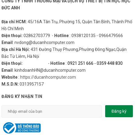
CÔNG TY TNHH THƯƠNG MẠI VÀ DỊCH VỤ THIẾT BỊ TIN HỌC HỌC
ĐỨC ANH
- Bảo hành: 24 tháng.
Địa chỉ HCM:
45/16A Tân Trụ, Phường 15, Quận Tân Bình, Thành Phố
Hồ Chí Minh
Điện thoại:
02862703779 -
Hotline
: 0938120135 - 0966479566
Email
: nvdong@ducanhcomputer.com
Địa chỉ Hà Nội:
431 Đường Thụy Phương,Phường Đông Ngạc,Quận
Bắc Từ Liêm, Hà Nội
Điện thoại:
-
Hotline
:
0921 251 666
-
0359 448 830
Email
: kinhdoanhHN@ducanhcomputer.com
Website
:
https://ducanhcomputer.com
M.S.D.N:
0313957157
ĐĂNG KÝ NHẬN TIN
Đăng ký