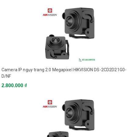
- Dễ dàng giám sát qua điện thoại di động, iPad, iPhone…
- Nguồn điện: 12VDC & PoE.
- Mặt trước: Kim loại.
- Mặt sau và chân đế : Plastic.
Đặc tính kỹ thuật
Camera IP ngụy trang 2.0 Megapixel HIKVISION DS-2CD2D21G0-
D/NF
2.800.000 ₫
Model
DS-2CD1023G0-I
Camera