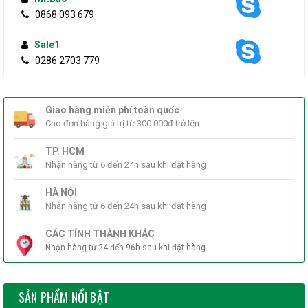
Image Setting
adjustable by client software or
0868 093 679
web browser
Sale1
0286 2703 779
Day/Night
Auto, scheduled
Switch
Giao hàng miễn phí toàn quốc
Network
Cho đơn hàng giá trị từ 300.000đ trở lên
TP. HCM
Motion detection, video
Nhận hàng từ 6 đến 24h sau khi đặt hàng
Alarm Trigger
tampering alarm, illegal login
HÀ NỘI
Nhận hàng từ 6 đến 24h sau khi đặt hàng
TCP/IP, ICMP, HTTP, HTTPS, FTP,
DHCP, DNS, DDNS, RTP, RTSP,
Protocols
CÁC TỈNH THÀNH KHÁC
RTCP, NTP, UPnP, SMTP, IGMP,
Nhận hàng từ 24 đến 96h sau khi đặt hàng
802.1X, QoS, IPv6, UDP, Bonjour
SẢN PHẨM NỔI BẬT
Anti-flicker, heartbeat, mirror,
General
password protection, privacy