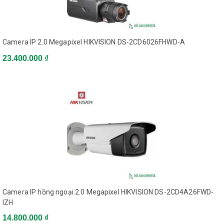
Lens Mount
M12
IR
Camera IP 2.0 Megapixel HIKVISION DS-2CD6026FHWD-A
23.400.000 ₫
IR Range
Up to 30 m
Wavelength
850 nm
Compression Standard
Video
Main stream: H.265/H.264
Compression
Sub stream: H.265/H.264/MJPEG
Camera IP hồng ngoại 2.0 Megapixel HIKVISION DS-2CD4A26FWD-
Baseline Profile/Main
H.264 Type
IZH
Profile/High Profile
14.800.000 ₫