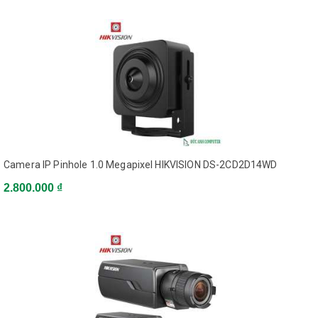
Angle
Pan: 0° to 360°, tilt: 0° to 180°,
Adjustment
rotation: 0° to 360°
(Bracket)
Lens
Focal length
2.8 mm, 4 mm, 6 mm
Aperture
F2.0
Camera IP Pinhole 1.0 Megapixel HIKVISION DS-2CD2D14WD
2.800.000 ₫
2.8 mm, horizontal FOV 103°,
vertical FOV 59°, diagonal FOV
118°
FOV
4 mm, horizontal FOV 86°, vertical
FOV 46°, diagonal FOV 102°
6 mm, horizontal FOV 54°, vertical
FOV 30°, diagonal FOV 62°