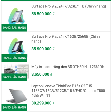
Function
mask, watermark
Surface Pro 9 2024 i7/32GB/1TB (Chính hãng)
58.500.000 ₫
Firmware
5.5.2
Version
ĐANG SẴN HÀNG
Surface Pro 9 2024 i7/16GB/256GB (Chính
ONVIF (PROFILE S, PROFILE G),
API
hãng)
ISAPI
35.900.000 ₫
Simultaneous
ĐANG SẴN HÀNG
Up to 6 channels
Live View
Máy in laser trắng đen BROTHER HL-L2361DN
3.650.000 ₫
ĐANG SẴN HÀNG
Up to 32 users
User/Host
3 levels: Administrator, Operator,
Laptop Lenovo ThinkPad P15s G2 T i5
and User
1135G7/16GB/512GB/15.6"FHD/Quadro T500
4GB/Win 11
iVMS-4200, Hik-Connect, iVMS-
30.299.000 ₫
Client
5200
ĐANG SẴN HÀNG