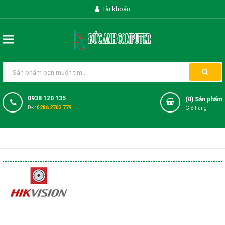
Tài khoản
0938 120 135
(
0
) Sản phẩm
DĐ:
0286 2703 779
Giỏ hàng