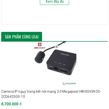
Xem đầy đủ
- Độ phân giải: 2.0 Megapixel.
- Chuẩn nén hình ảnh: H.265+/H265/H.264+&H.264.
- Độ nhạy sáng chế độ màu: 0.01 Lux @(F1.2, AGC ON),
0.028Lux @ (F2.0, AGC ON).
SẢN PHẨM CÙNG LOẠI
- Ghi hình: 1920 x 1080 (25fps(P)/30fs(N)).
- Ông kính: 4mm (tùy chọn 2.8/6 mm).
- Tầm quan sát hồng ngoại: 30 mét.
- Chức năng lọc nhiễu kỹ thuật số 3D DNR (Dynamic Noise
Reduction).
- Chức năng chống ngược sáng BLC.
- Tiêu chuẩn chống thấm nước và bụi: IP67 (thích hợp sử
Camera IP ngụy trang kết nối mạng 2.0 Megapixel HIKVISION DS-
dụng trong nhà và ngoài trời).
2CD6425G0-10
- Hỗ trợ dịch vụ Hik-Connect.
8.700.000 ₫