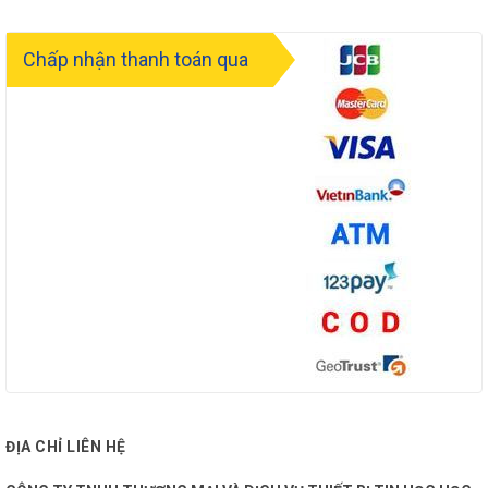
Power
12 VDC, 0.4 A, Max: 5 W
Chấp nhận thanh toán qua
Consumption
PoE: (802.3af, 37 V to 57 V), 0.2 A
and Current
to 0.13 A, Max: 7 W
IP67
Protection
TVS 2000V lightning protection,
Level
surge protection and voltage
transient protection
Material
Metal & Plastic
Camera: Ø 70×172.7 mm
Dimensions
With package: 216×121×118 mm
Camera ip
: Approx. 280 g
Weight
With package: Approx. 530 g
ĐỊA CHỈ LIÊN HỆ