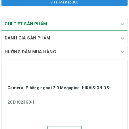
Visa, Master, JCB
CHI TIẾT SẢN PHẨM
ĐÁNH GIÁ SẢN PHẨM
HƯỚNG DẪN MUA HÀNG
Camera IP hồng ngoại 2.0 Megapixel HIKVISION DS-
2CD1023G0-I
- Cảm biến hình ảnh: 1/2.8 inch Progressive CMOS.