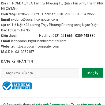
Địa chỉ HCM:
45/16A Tân Trụ, Phường 15, Quận Tân Bình, Thành Phố
Hồ Chí Minh
Điện thoại:
02862703779 -
Hotline
: 0938120135 - 0966479566
Email
: nvdong@ducanhcomputer.com
Địa chỉ Hà Nội:
431 Đường Thụy Phương,Phường Đông Ngạc,Quận
Bắc Từ Liêm, Hà Nội
Điện thoại:
-
Hotline
:
0921 251 666
-
0359 448 830
Email
: kinhdoanhHN@ducanhcomputer.com
Website
:
https://ducanhcomputer.com
M.S.D.N:
0313957157
ĐĂNG KÝ NHẬN TIN
Đăng ký
© Bản quyền thuộc về
Đức Anh Computer ™ - Trung tâm máy tính,