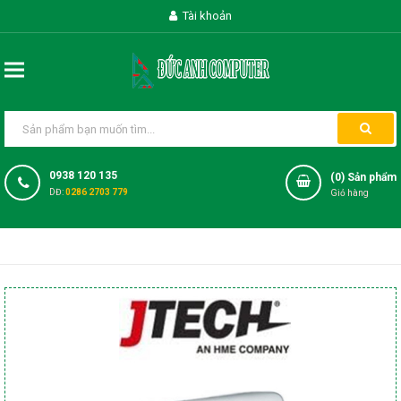
Tài khoản
0938 120 135
(
0
) Sản phẩm
DĐ:
0286 2703 779
Giỏ hàng