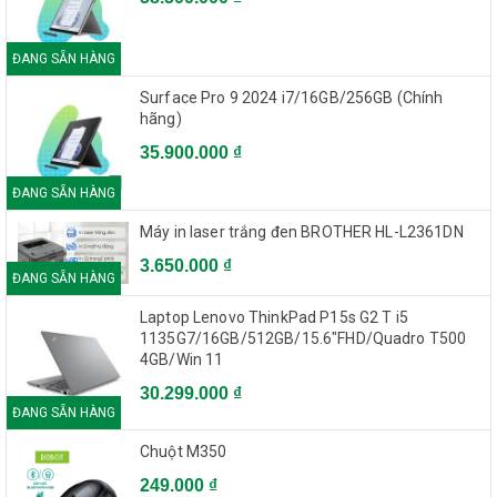
ĐANG SẴN HÀNG
Surface Pro 9 2024 i7/16GB/256GB (Chính
hãng)
35.900.000 ₫
ĐANG SẴN HÀNG
Máy in laser trắng đen BROTHER HL-L2361DN
3.650.000 ₫
ĐANG SẴN HÀNG
Laptop Lenovo ThinkPad P15s G2 T i5
1135G7/16GB/512GB/15.6"FHD/Quadro T500
4GB/Win 11
30.299.000 ₫
ĐANG SẴN HÀNG
Chuột M350
249.000 ₫