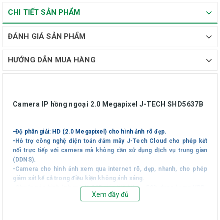
CHI TIẾT SẢN PHẨM
ĐÁNH GIÁ SẢN PHẨM
HƯỚNG DẪN MUA HÀNG
Camera IP hồng ngoại 2.0 Megapixel J-TECH SHD5637B
-Độ phân giải: HD (2.0 Megapixel) cho hình ảnh rõ đẹp.
-Hỗ trợ công nghệ điện toán đám mây J-Tech Cloud cho phép kết
nối trực tiếp với camera mà không cần sử dụng dịch vụ trung gian
(DDNS).
-Camera cho hình ảnh xem qua internet rõ, đẹp, nhanh, cho phép
giám sát kể cả trong điều kiện không ánh sáng.
-Chuẩn nén hình ảnh mới H.265 giúp tiết kiệm ~50% dung lượng HDD.
Xem đầy đủ
-Ống kính: 3.6mm.
-Số đèn hồng ngoại: 4 đèn hồng ngoại Array Φ40mm.
-Tương thích với chuẩn ONVIF 2.0