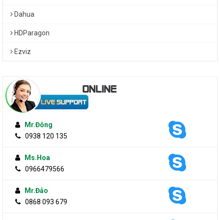
Dahua
HDParagon
Ezviz
Mr.Đông
0938 120 135
Ms.Hoa
0966479566
Mr.Đảo
0868 093 679