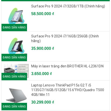
Surface Pro 9 2024 i7/32GB/1TB (Chính hãng)
58.500.000 ₫
ĐANG SẴN HÀNG
Surface Pro 9 2024 i7/16GB/256GB (Chính
hãng)
35.900.000 ₫
ĐANG SẴN HÀNG
Máy in laser trắng đen BROTHER HL-L2361DN
3.650.000 ₫
ĐANG SẴN HÀNG
Laptop Lenovo ThinkPad P15s G2 T i5
1135G7/16GB/512GB/15.6"FHD/Quadro T500
4GB/Win 11
30.299.000 ₫
ĐANG SẴN HÀNG