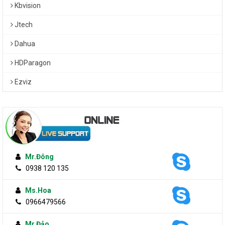
Kbvision
Jtech
Dahua
HDParagon
Ezviz
Mr.Đông
0938 120 135
Ms.Hoa
0966479566
Mr.Đảo