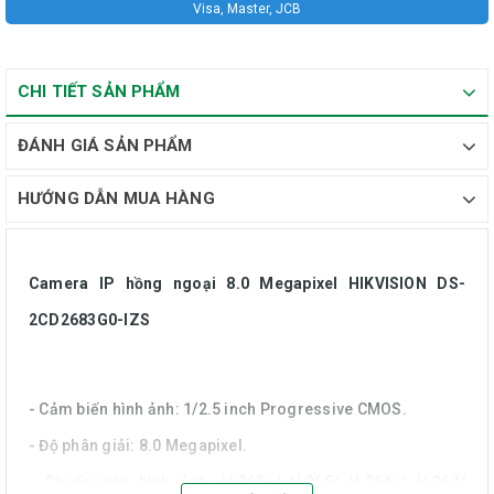
Visa, Master, JCB
CHI TIẾT SẢN PHẨM
ĐÁNH GIÁ SẢN PHẨM
HƯỚNG DẪN MUA HÀNG
Camera IP hồng ngoại 8.0 Megapixel HIKVISION DS-
2CD2683G0-IZS
- Cảm biến hình ảnh: 1/2.5 inch Progressive CMOS.
- Độ phân giải: 8.0 Megapixel.
- Chuẩn nén hình ảnh: H.265+/ H.265/ H.264+/ H.264/