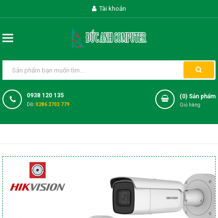
Tài khoản
0938 120 135
(
0
) Sản phẩm
DĐ:
0286 2703 779
Giỏ hàng