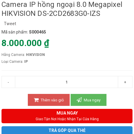
Camera IP hồng ngoại 8.0 Megapixel
HIKVISION DS-2CD2683G0-IZS
Tweet
Mã sản phẩm:
S000465
8.000.000 ₫
Hãng Camera:
HIKVISION
Loại Camera:
IP
-
+
Thêm vào giỏ
Mua ngay
MUA NGAY
Giao Tận Nơi Hoặc Nhận Tại Cửa Hàng
TRẢ GÓP QUA THẺ