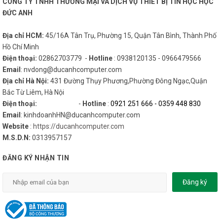
CÔNG TY TNHH THƯƠNG MẠI VÀ DỊCH VỤ THIẾT BỊ TIN HỌC HỌC
ĐỨC ANH
Địa chỉ HCM:
45/16A Tân Trụ, Phường 15, Quận Tân Bình, Thành Phố
Hồ Chí Minh
Điện thoại:
02862703779 -
Hotline
: 0938120135 - 0966479566
Email
: nvdong@ducanhcomputer.com
Địa chỉ Hà Nội:
431 Đường Thụy Phương,Phường Đông Ngạc,Quận
Bắc Từ Liêm, Hà Nội
Điện thoại:
-
Hotline
:
0921 251 666
-
0359 448 830
Email
: kinhdoanhHN@ducanhcomputer.com
Website
:
https://ducanhcomputer.com
M.S.D.N:
0313957157
ĐĂNG KÝ NHẬN TIN
Đăng ký