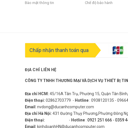
Bào mật thông tin
Chế độ bảo hành
Chấp nhận thanh toán qua
ĐỊA CHỈ LIÊN HỆ
CÔNG TY TNHH THƯƠNG MẠI VÀ DỊCH VỤ THIẾT BỊ TI
Địa chỉ HCM:
45/16A Tân Trụ, Phường 15, Quận Tân Bình
Điện thoại:
02862703779 -
Hotline
: 0938120135 - 0966
Email
: nvdong@ducanhcomputer.com
Địa chỉ Hà Nội:
431 Đường Thụy Phương,Phường Đông Ngạ
Điện thoại:
-
Hotline
:
0921 251 666
-
0359 4
Email
: kinhdoanhHN@ducanhcomputer.com