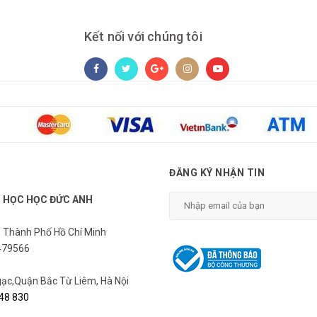
Kết nối với chúng tôi
ĐĂNG KÝ NHẬN TIN
N HỌC HỌC ĐỨC ANH
, Thành Phố Hồ Chí Minh
479566
c,Quận Bắc Từ Liêm, Hà Nội
48 830