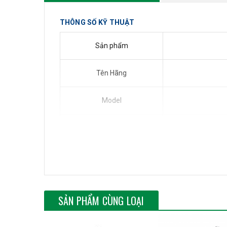
THÔNG SỐ KỸ THUẬT
Sản phẩm
Tên Hãng
Model
Socket
Support 
Hỗ trợ CPU
processors/Inte
SẢN PHẨM CÙNG LOẠI
Chipset