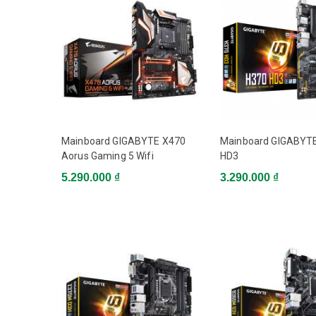
Hỗ trợ RAM
4 x DDR4 DIMM,
Cạc đồ họa
Âm thanh
Cạc mạng
Mainboard GIGABYTE X470
Mainboard GIGABYT
Aorus Gaming 5 Wifi
HD3
1 x PCI Express x
5.290.000 ₫
Khe cắm trong
3.290.000 ₫
(PCIEX4), 1 x 
1 x PS/2, 1 x DVI
Cổng giao tiếp ngoài
Kích thước