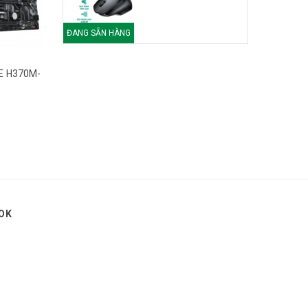
ĐANG SẴN HÀNG
E H370M-
OK