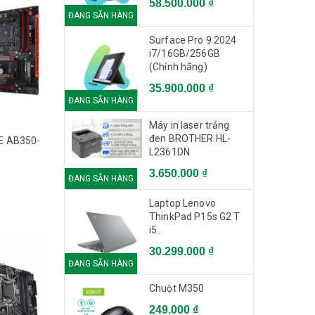
58.500.000 ₫
ĐANG SẴN HÀNG
Surface Pro 9 2024
i7/16GB/256GB
(Chính hãng)
35.900.000 ₫
ĐANG SẴN HÀNG
Máy in laser trắng
đen BROTHER HL-
E AB350-
L2361DN
3.650.000 ₫
ĐANG SẴN HÀNG
Laptop Lenovo
ThinkPad P15s G2 T
i5
1135G7/16GB/512GB/15.6"FHD/Qua
30.299.000 ₫
T500 4GB/Win 11
ĐANG SẴN HÀNG
Chuột M350
249.000 ₫