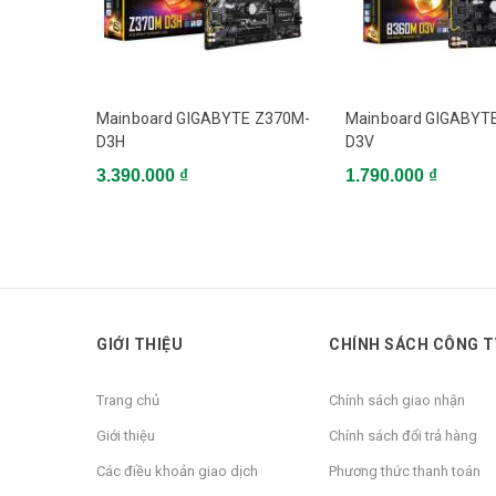
Smart Fan 5 (2 F
Tính năng khác
DualBIOS™ De
Phụ kiện kèm theo
Mainboard GIGABYTE Z370M-
Mainboard GIGABYT
D3H
D3V
3.390.000 ₫
1.790.000 ₫
GIỚI THIỆU
CHÍNH SÁCH CÔNG T
Trang chủ
Chính sách giao nhận
Giới thiệu
Chính sách đổi trả hàng
Các điều khoản giao dịch
Phương thức thanh toán