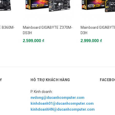
an pin headers, 4 fan Tem Sensors) with Software, GIGABYTE Patented
sign, Dual M.2 slots, Intel® Optane™ Memory Ready, RGB Fusion ...
Sách, đĩa, cáp SATA, …
E B360M-
Mainboard GIGABYTE Z370M-
Mainboard GIGABYT
DS3H
D3H
2.599.000 ₫
2.999.000 ₫
Y
HỖ TRỢ KHÁCH HÀNG
FACEBO
P. Kinh doanh:
nvdong@ducanhcomputer.com
kinhdoanh01@ducanhcomputer.com
kinhdoanhHN@ducanhcomputer.com