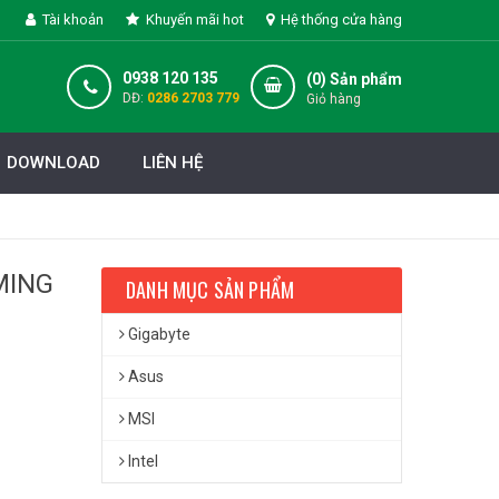
Tài khoản
Khuyến mãi hot
Hệ thống cửa hàng
0938 120 135
(
0
) Sản phẩm
DĐ:
0286 2703 779
Giỏ hàng
DOWNLOAD
LIÊN HỆ
MING
DANH MỤC SẢN PHẨM
Gigabyte
Asus
MSI
Intel