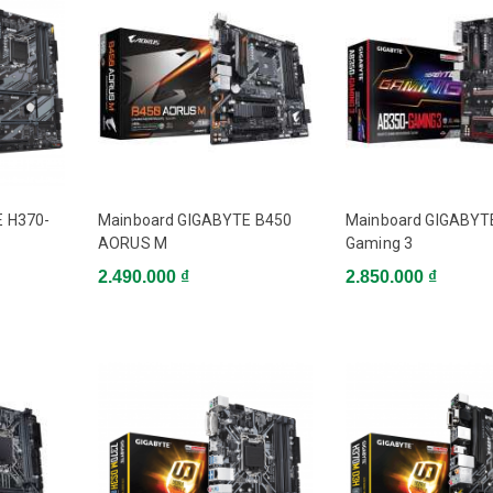
 Support for DDR4 2666/2400/2133 MHz memory modules. Max 64Gb
VGA onboard
Realtek® ALC892 codec
Intel® GbE LAN chip (10/100/1000 Mbit)
E H370-
Mainboard GIGABYTE B450
Mainboard GIGABYT
AORUS M
Gaming 3
16 slot, running at x16 (PCIEX16), 1 x PCI Express x16 slot, running at x4
PCI Express x16 slot, running at x1 (PCIEX1_3), 2 x PCI Express x1, 6 x
2.490.000 ₫
2.850.000 ₫
SATA3, 2 x M.2. Intel® Optane™ Memory Ready.
-D, 1 x HDMI, 1 x USB 3.1 Gen 2 Type-A port (red), 1 x USB Type-C™ port,
with USB 3.1 Gen 1, 2 x USB 3.1 Gen 1, 4 x USB 2.0/1.1
ATX