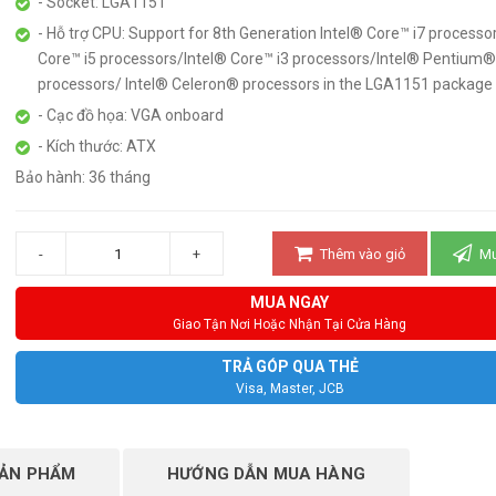
- Socket: LGA1151
- Hỗ trợ CPU: Support for 8th Generation Intel® Core™ i7 processo
Core™ i5 processors/Intel® Core™ i3 processors/Intel® Pentium®
processors/ Intel® Celeron® processors in the LGA1151 package
- Cạc đồ họa: VGA onboard
- Kích thước: ATX
Bảo hành: 36 tháng
-
+
Thêm vào giỏ
Mu
MUA NGAY
Giao Tận Nơi Hoặc Nhận Tại Cửa Hàng
TRẢ GÓP QUA THẺ
Visa, Master, JCB
SẢN PHẨM
HƯỚNG DẪN MUA HÀNG