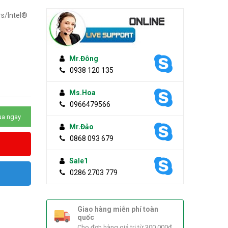
rs/Intel®
Mr.Đông
0938 120 135
Ms.Hoa
0966479566
a ngay
Mr.Đảo
0868 093 679
Sale1
0286 2703 779
Giao hàng miễn phí toàn
quốc
Cho đơn hàng giá trị từ 300.000đ