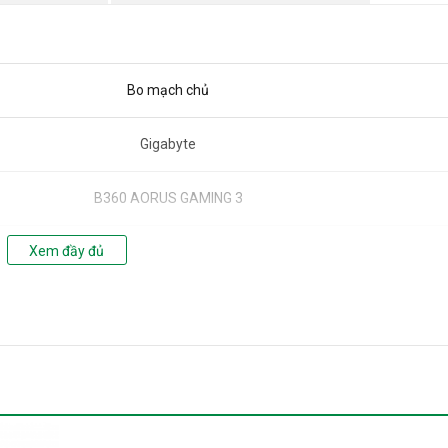
Bo mạch chủ
Gigabyte
B360 AORUS GAMING 3
Xem đầy đủ
LGA1151
for 8th Generation Intel® Core™ i7 processors/Intel® Core™ i5
l® Core™ i3 processors/Intel® Pentium® processors/ Intel® Celeron®
processors in the LGA1151 package
Intel B360