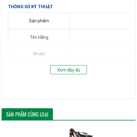
THÔNG SỐ KỸ THUẬT
Sản phẩm
Tên Hãng
Model
X
Xem đầy đủ
Socket
Hỗ trợ CPU
Sup
Chipset
SẢN PHẨM CÙNG LOẠI
4 x DDR4 memory slots. Supp
Hỗ trợ RAM
3200(O.C.) / 3000(O.C.) / 29