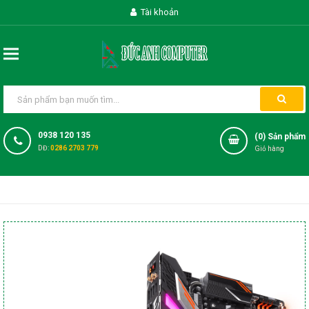
Tài khoản
0938 120 135
(
0
) Sản phẩm
DĐ:
0286 2703 779
Giỏ hàng