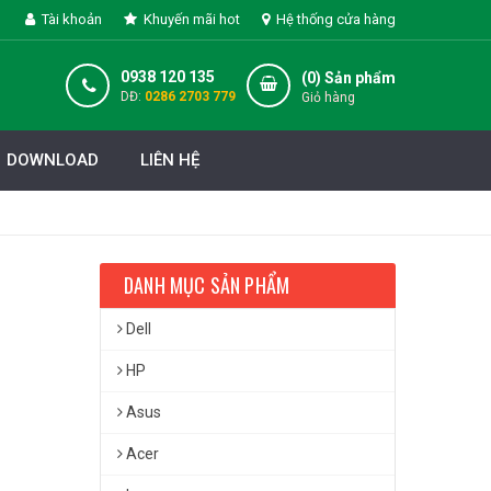
Tài khoản
Khuyến mãi hot
Hệ thống cửa hàng
0938 120 135
(
0
) Sản phẩm
DĐ:
0286 2703 779
Giỏ hàng
DOWNLOAD
LIÊN HỆ
DANH MỤC SẢN PHẨM
Dell
HP
Asus
Acer