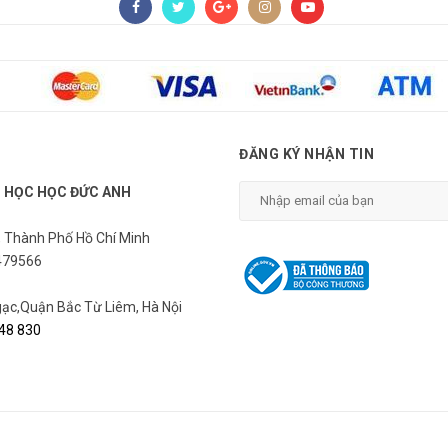
ĐĂNG KÝ NHẬN TIN
N HỌC HỌC ĐỨC ANH
, Thành Phố Hồ Chí Minh
479566
c,Quận Bắc Từ Liêm, Hà Nội
48 830
n thuộc về
Đức Anh Computer ™ - Trung tâm máy tính, Tablet, Laptop