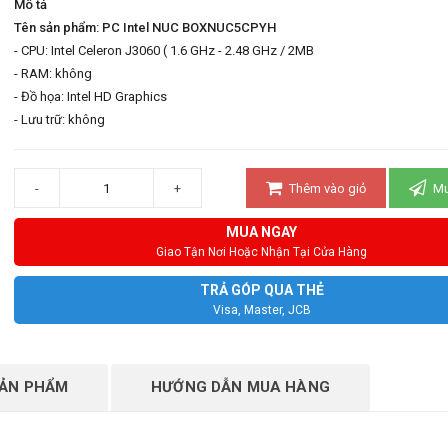
Mô tả
Tên sản phẩm: PC Intel NUC BOXNUC5CPYH
- CPU: Intel Celeron J3060 ( 1.6 GHz - 2.48 GHz / 2MB
- RAM: không
- Đồ họa: Intel HD Graphics
- Lưu trữ: không
-
+
Thêm vào giỏ
Mu
MUA NGAY
Giao Tận Nơi Hoặc Nhận Tại Cửa Hàng
TRẢ GÓP QUA THẺ
Visa, Master, JCB
SẢN PHẨM
HƯỚNG DẪN MUA HÀNG