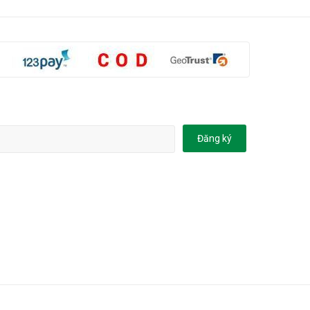
Đăng ký
, Phụ kiện
.