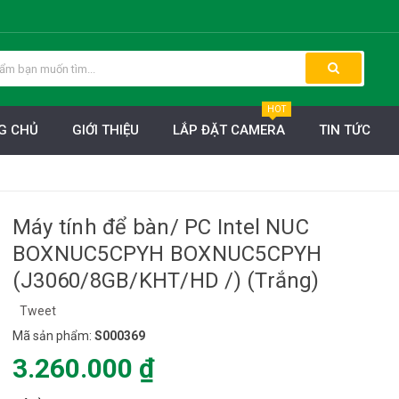
HOT
G CHỦ
GIỚI THIỆU
LẮP ĐẶT CAMERA
TIN TỨC
Máy tính để bàn/ PC Intel NUC
BOXNUC5CPYH BOXNUC5CPYH
(J3060/8GB/KHT/HD /) (Trắng)
Tweet
Mã sản phẩm:
S000369
3.260.000 ₫