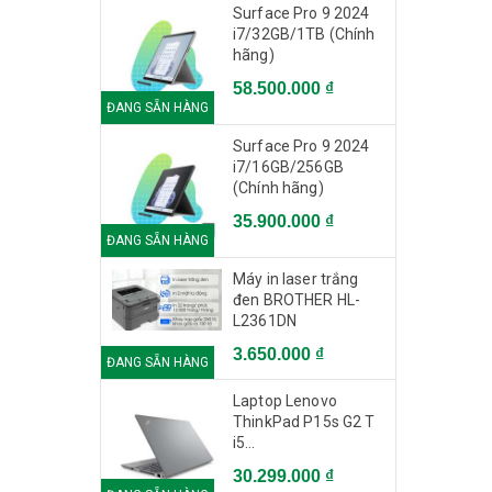
Surface Pro 9 2024
i7/32GB/1TB (Chính
hãng)
58.500.000 ₫
ĐANG SẴN HÀNG
Surface Pro 9 2024
i7/16GB/256GB
(Chính hãng)
35.900.000 ₫
ĐANG SẴN HÀNG
Máy in laser trắng
đen BROTHER HL-
L2361DN
3.650.000 ₫
ĐANG SẴN HÀNG
Laptop Lenovo
ThinkPad P15s G2 T
i5
1135G7/16GB/512GB/15.6"FHD/Qua
30.299.000 ₫
T500 4GB/Win 11