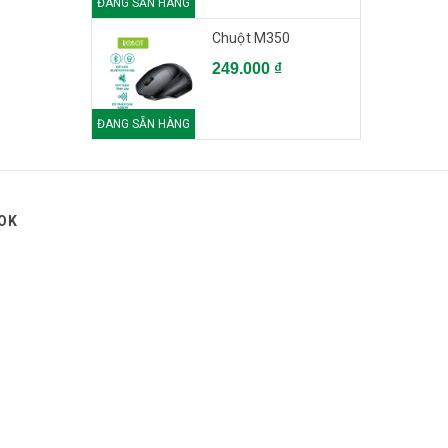
ĐANG SẴN HÀNG
Chuột M350
249.000 ₫
ĐANG SẴN HÀNG
OK