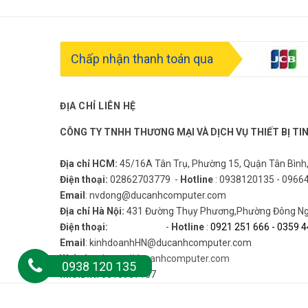
Chấp nhận thanh toán qua
ĐỊA CHỈ LIÊN HỆ
CÔNG TY TNHH THƯƠNG MẠI VÀ DỊCH VỤ THIẾT BỊ TI
Địa chỉ HCM:
45/16A Tân Trụ, Phường 15, Quận Tân Bình
Điện thoại:
02862703779 -
Hotline
: 0938120135 - 0966
Email
: nvdong@ducanhcomputer.com
Địa chỉ Hà Nội:
431 Đường Thụy Phương,Phường Đông Ngạ
Điện thoại:
-
Hotline
:
0921 251 666
-
0359 4
Email
: kinhdoanhHN@ducanhcomputer.com
Website
:
https://ducanhcomputer.com
0938 120 135
M.S.D.N:
0313957157
© Bản quyề