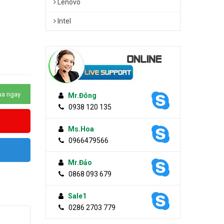
Lenovo
Intel
a ngay
Mr.Đông
0938 120 135
Ms.Hoa
0966479566
Mr.Đảo
0868 093 679
Sale1
0286 2703 779