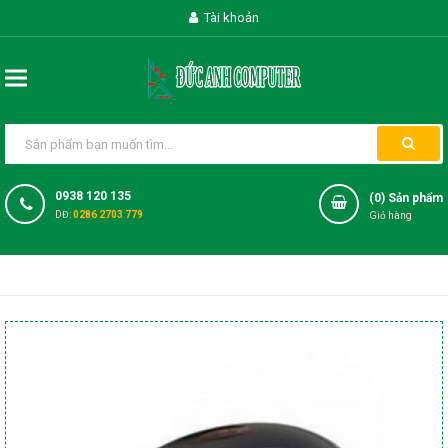
Tài khoản
0938 120 135
(
0
) Sản phẩm
DĐ:
0286 2703 779
Giỏ hàng