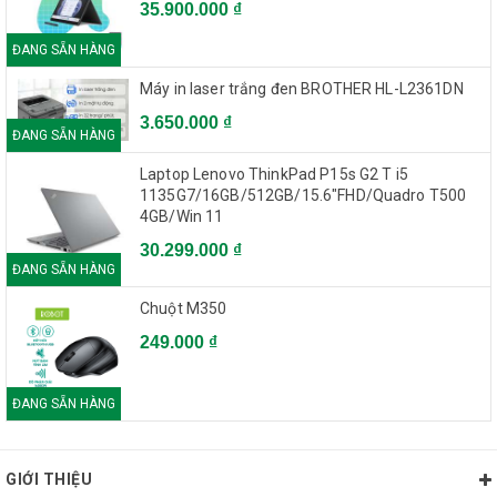
35.900.000 ₫
ĐANG SẴN HÀNG
Máy in laser trắng đen BROTHER HL-L2361DN
3.650.000 ₫
ĐANG SẴN HÀNG
Laptop Lenovo ThinkPad P15s G2 T i5
1135G7/16GB/512GB/15.6"FHD/Quadro T500
4GB/Win 11
30.299.000 ₫
ĐANG SẴN HÀNG
Chuột M350
249.000 ₫
ĐANG SẴN HÀNG
GIỚI THIỆU