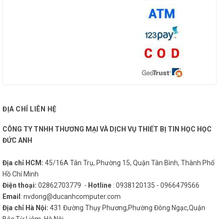
ĐỊA CHỈ LIÊN HỆ
CÔNG TY TNHH THƯƠNG MẠI VÀ DỊCH VỤ THIẾT BỊ TIN HỌC HỌC
ĐỨC ANH
Địa chỉ HCM:
45/16A Tân Trụ, Phường 15, Quận Tân Bình, Thành Phố
Hồ Chí Minh
Điện thoại:
02862703779 -
Hotline
: 0938120135 - 0966479566
Email
: nvdong@ducanhcomputer.com
Địa chỉ Hà Nội:
431 Đường Thụy Phương,Phường Đông Ngạc,Quận
Bắc Từ Liêm, Hà Nội