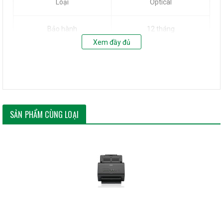
Loại
Optical
Bảo hành
12 tháng
Xem đầy đủ
Hãng sản xuất
Mitsumi
SẢN PHẨM CÙNG LOẠI