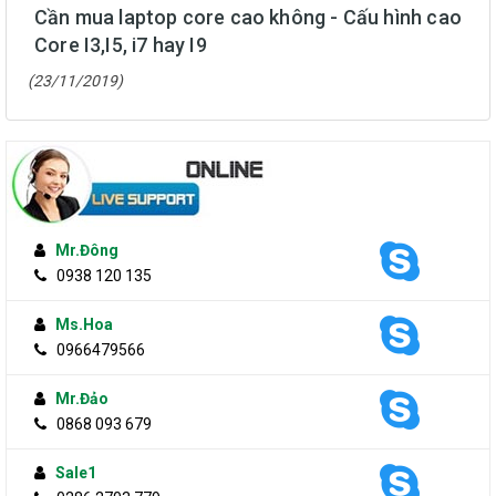
Cần mua laptop core cao không - Cấu hình cao
Core I3,I5, i7 hay I9
(23/11/2019)
Mr.Đông
0938 120 135
Ms.Hoa
0966479566
Mr.Đảo
0868 093 679
Sale1