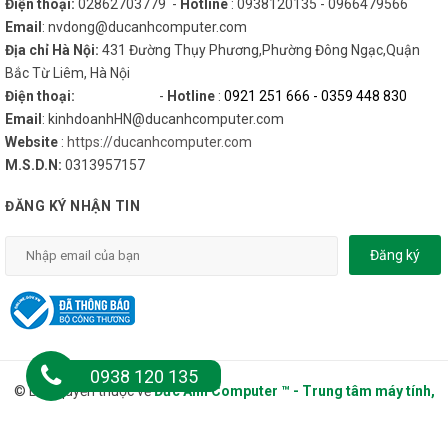
Điện thoại:
02862703779 -
Hotline
: 0938120135 - 0966479566
Email
: nvdong@ducanhcomputer.com
Địa chỉ Hà Nội:
431 Đường Thụy Phương,Phường Đông Ngạc,Quận
Bắc Từ Liêm, Hà Nội
Điện thoại:
-
Hotline
:
0921 251 666
-
0359 448 830
Email
: kinhdoanhHN@ducanhcomputer.com
Website
:
https://ducanhcomputer.com
M.S.D.N:
0313957157
ĐĂNG KÝ NHẬN TIN
Đăng ký
0938 120 135
© Bản quyền thuộc về
Đức Anh Computer ™ - Trung tâm máy tính,
Tablet, Laptop, Phụ kiện
.