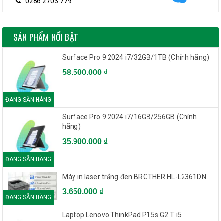
0286 2703 779
SẢN PHẨM NỔI BẬT
Surface Pro 9 2024 i7/32GB/1TB (Chính hãng)
58.500.000 ₫
ĐANG SẴN HÀNG
Surface Pro 9 2024 i7/16GB/256GB (Chính
hãng)
35.900.000 ₫
ĐANG SẴN HÀNG
Máy in laser trắng đen BROTHER HL-L2361DN
3.650.000 ₫
ĐANG SẴN HÀNG
Laptop Lenovo ThinkPad P15s G2 T i5