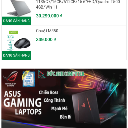
1135G7/16GB/512GB/15.6"FHD/Quadro T500
4GB/Win 11
30.299.000 ₫
ĐANG SẴN HÀNG
Chuột M350
249.000 ₫
ĐANG SẴN HÀNG