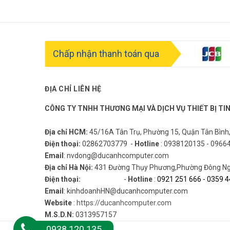
khuyến mãi
Đăng nhập
Đăng ký
Chấp nhận thanh toán qua
Kiểm tra
đơn hàng
ĐỊA CHỈ LIÊN HỆ
CÔNG TY TNHH THƯƠNG MẠI VÀ DỊCH VỤ THIẾT BỊ TI
Địa chỉ HCM:
45/16A Tân Trụ, Phường 15, Quận Tân Bình
Danh mục sản phẩm
Điện thoại:
02862703779 -
Hotline
: 0938120135 - 0966
Email
: nvdong@ducanhcomputer.com
Địa chỉ Hà Nội:
431 Đường Thụy Phương,Phường Đông Ngạ
Điện thoại:
-
Hotline
:
0921 251 666
-
0359 4
Sản phẩm vừa xem
Email
: kinhdoanhHN@ducanhcomputer.com
Hệ thống Showroom
Website
:
https://ducanhcomputer.com
M.S.D.N:
0313957157
0938 120 135