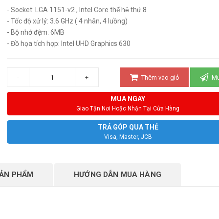
- Socket: LGA 1151-v2 , Intel Core thế hệ thứ 8
- Tốc độ xử lý: 3.6 GHz ( 4 nhân, 4 luồng)
- Bộ nhớ đệm: 6MB
- Đồ họa tích hợp: Intel UHD Graphics 630
-
+
Thêm vào giỏ
Mu
MUA NGAY
Giao Tận Nơi Hoặc Nhận Tại Cửa Hàng
TRẢ GÓP QUA THẺ
Visa, Master, JCB
SẢN PHẨM
HƯỚNG DẪN MUA HÀNG