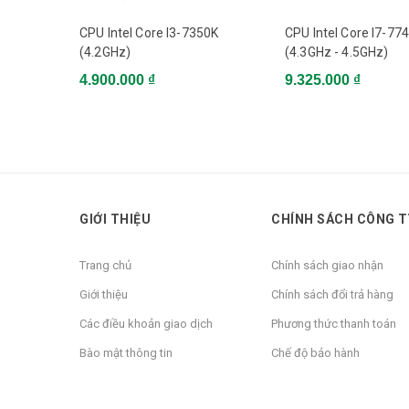
CPU Intel Core I3-7350K
6MB
CPU Intel Core I7-77
(4.2GHz)
(4.3GHz - 4.5GHz)
Chip đồ họa
4.900.000 ₫
9.325.000 ₫
Intel UHD Graphics 630
TDP
65W
Bộ nhớ hỗ trợ
GIỚI THIỆU
CHÍNH SÁCH CÔNG T
DDR4 Dual channel
Trang chủ
Chính sách giao nhận
Giới thiệu
Chính sách đổi trả hàng
Các điều khoản giao dịch
Phương thức thanh toán
Bào mật thông tin
Chế độ bảo hành
Chương trình