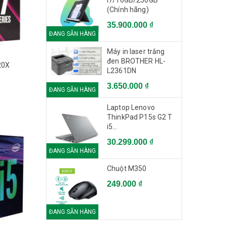
i7/16GB/256GB
(Chính hãng)
35.900.000 ₫
ĐANG SẴN HÀNG
Máy in laser trắng
đen BROTHER HL-
20X
L2361DN
3.650.000 ₫
ĐANG SẴN HÀNG
Laptop Lenovo
ThinkPad P15s G2 T
i5
1135G7/16GB/512GB/15.6"FHD/Qua
30.299.000 ₫
T500 4GB/Win 11
ĐANG SẴN HÀNG
Chuột M350
249.000 ₫
ĐANG SẴN HÀNG