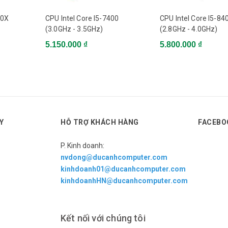
40X
CPU Intel Core I5-7400
CPU Intel Core I5-84
(3.0GHz - 3.5GHz)
(2.8GHz - 4.0GHz)
5.150.000 ₫
5.800.000 ₫
Y
HỖ TRỢ KHÁCH HÀNG
FACEBO
P. Kinh doanh:
nvdong@ducanhcomputer.com
kinhdoanh01@ducanhcomputer.com
kinhdoanhHN@ducanhcomputer.com
Kết nối với chúng tôi