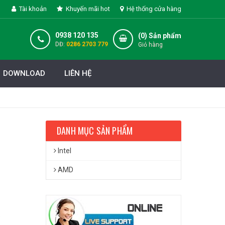
Tài khoản
Khuyến mãi hot
Hệ thống cửa hàng
0938 120 135
(
0
) Sản phẩm
DĐ:
0286 2703 779
Giỏ hàng
DOWNLOAD
LIÊN HỆ
DANH MỤC SẢN PHẨM
Intel
AMD
)