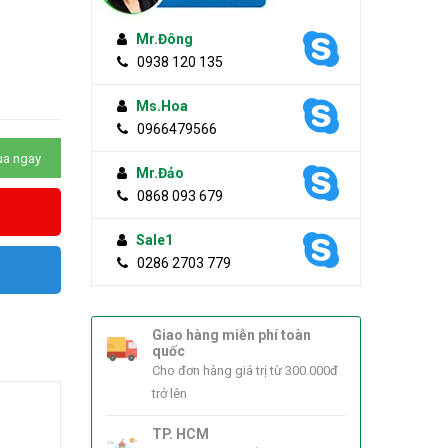
Mr.Đông
0938 120 135
Ms.Hoa
0966479566
a ngay
Mr.Đảo
0868 093 679
Sale1
0286 2703 779
Giao hàng miễn phí toàn
quốc
Cho đơn hàng giá trị từ 300.000đ
trở lên
TP. HCM