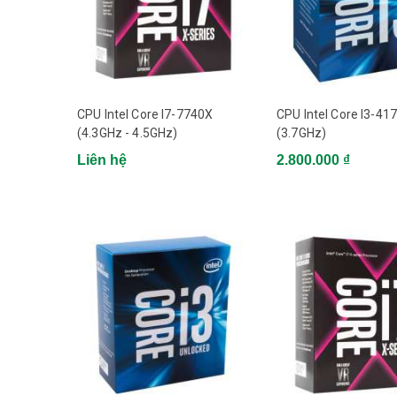
Coffee Lake
Thế hệ
Intel Core thế hệ thứ 8
CPU Intel Core I7-7740X
CPU Intel Core I3-41
Dòng
(4.3GHz - 4.5GHz)
(3.7GHz)
Liên hệ
Core i3
2.800.000 ₫
Tốc độ xử lý
3.6 GHz
Số nhân xử lý
4
Số luồng xử lý
4
Cache