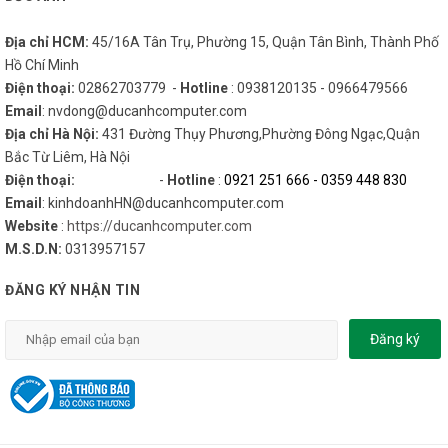
Cache 8 MB.
KHÔNG tích hợp đồ họa.
Địa chỉ HCM:
45/16A Tân Trụ, Phường 15, Quận Tân Bình, Thành Phố
Hồ Chí Minh
Hỗ trợ bộ nhớ
DDR4
, tối đa 64 GB.
Điện thoại:
02862703779 -
Hotline
: 0938120135 - 0966479566
Socket LGA 2066.
Email
: nvdong@ducanhcomputer.com
TDP 112W.
Địa chỉ Hà Nội:
431 Đường Thụy Phương,Phường Đông Ngạc,Quận
Tản nhiệt
KHÔNG đi kèm sản phẩm.
Bắc Từ Liêm, Hà Nội
Điện thoại:
-
Hotline
:
0921 251 666
-
0359 448 830
Email
: kinhdoanhHN@ducanhcomputer.com
Website
:
https://ducanhcomputer.com
Tính năng nổi bật
M.S.D.N:
0313957157
ĐĂNG KÝ NHẬN TIN
Tối đa hóa hiệu năng
Đăng ký
Dù bạn đang làm xử lý một bộ phim truyện mới nhất hay phần
tiếp theo của một chuỗi video trên YouTube*, bộ xử lý
chuỗi
Intel
® Core™ X không khóa được thiết kế nhằm đáp ứng