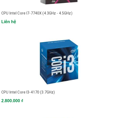
Thế hệ
CPU Intel Core I7-7740X (4.3GHz - 4.5GHz)
Intel Core thế hệ thứ 7
Liên hệ
Dòng
Core i7
Tốc độ xử lý
4.3 GHz - 4.5 GHz
Số nhân xử lý
4
Số luồng xử lý
CPU Intel Core I3-4170 (3.7GHz)
8
2.800.000 ₫
Cache
8MB