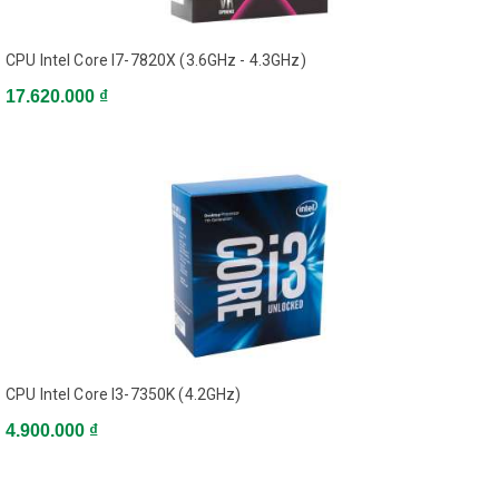
CPU Intel Core I7-7820X (3.6GHz - 4.3GHz)
17.620.000 ₫
Chương trình
khuyến mãi
Đăng nhập
Đăng ký
Kiểm tra
đơn hàng
CPU Intel Core I3-7350K (4.2GHz)
4.900.000 ₫
Danh mục sản phẩm