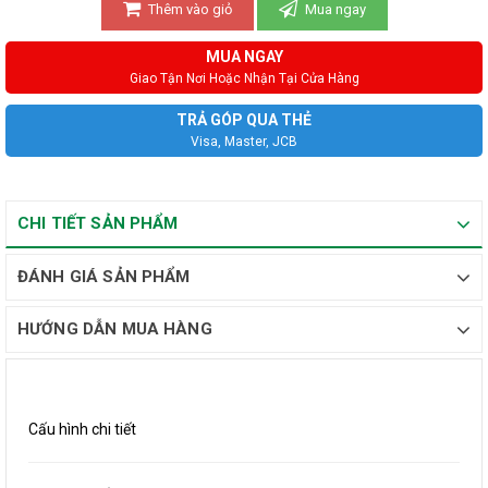
Thêm vào giỏ
Mua ngay
MUA NGAY
Giao Tận Nơi Hoặc Nhận Tại Cửa Hàng
TRẢ GÓP QUA THẺ
Visa, Master, JCB
CHI TIẾT SẢN PHẨM
ĐÁNH GIÁ SẢN PHẨM
HƯỚNG DẪN MUA HÀNG
Cấu hình chi tiết