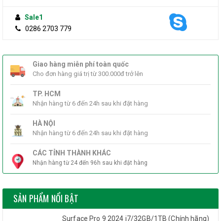
LIÊN HỆ TƯ VẤN
KHUYẾN MÃI HẤP DẪN
Sale1
THƯƠNG HIỆU
0286 2703 779
ĐÁNH GIÁ & BÌNH LUẬN
Gợi ý sản phẩm tương tự
Sản phẩm cùng thương hiệu
Giao hàng miễn phí toàn quốc
-5%
Cho đơn hàng giá trị từ 300.000đ trở lên
SẮP CHÁY HÀNG
CPU Intel Core I7-7700 (3.6GHz)
TP. HCM
Nhận hàng từ 6 đến 24h sau khi đặt hàng
9.100.000đ(Giá bán lẻ)
HÀ NỘI
8.645.000đ(Giá tốt Online)
Nhận hàng từ 6 đến 24h sau khi đặt hàng
CÁC TỈNH THÀNH KHÁC
-5%
Nhận hàng từ 24 đến 96h sau khi đặt hàng
SẮP CHÁY HÀNG
CPU Intel Core I7-7700K (4.2GHz)
SẢN PHẨM NỔI BẬT
9.300.000đ(Giá bán lẻ)
Surface Pro 9 2024 i7/32GB/1TB (Chính hãng)
8.835.000đ(Giá tốt Online)