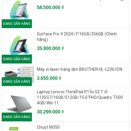
58.500.000 ₫
-5%
ĐANG SẴN HÀNG
SẮP CHÁY HÀNG
CPU AMD Ryzen R7 1700X (3.4GHz - 3.8GHz)
Surface Pro 9 2024 i7/16GB/256GB (Chính
hãng)
8.499.000đ(Giá bán lẻ)
35.900.000 ₫
8.074.050đ(Giá tốt Online)
ĐANG SẴN HÀNG
Máy in laser trắng đen BROTHER HL-L2361DN
-5%
SẮP CHÁY HÀNG
3.650.000 ₫
ĐANG SẴN HÀNG
CPU Intel Core I7-8700 (3.2GHz)
Laptop Lenovo ThinkPad P15s G2 T i5
8.800.000đ(Giá bán lẻ)
1135G7/16GB/512GB/15.6"FHD/Quadro T500
4GB/Win 11
8.360.000đ(Giá tốt Online)
30.299.000 ₫
ĐANG SẴN HÀNG
-5%
Chuột M350