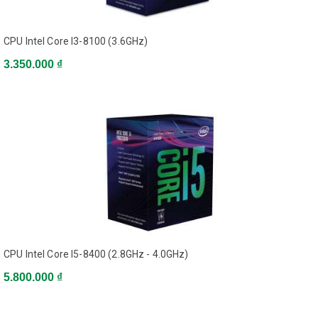
Xây dựng cấu hình
Trang chủ
PC và linh kiện
Linh Kiện Máy Tính
CPU - Bộ vi xử lý
CPU
CPU Intel Core I3-8100 (3.6GHz)
Intel
Bộ vi xử lý/ CPU Intel Core i7-7740X X-series (8M Cache, up
3.350.000 ₫
to 4.5GHz)
Mô tả
Tên sản phẩm: Bộ vi xử lý/ CPU Intel Core i7-7740X X-series
(8M Cache, up to 4.5GHz)
- Socket: LGA 2066 , Intel Core thế hệ thứ 7
- Tốc độ xử lý: 4.3 GHz - 4.5 GHz ( 4 nhân, 8 luồng)
- Bộ nhớ đệm: 8MB
CPU Intel Core I5-8400 (2.8GHz - 4.0GHz)
ĐỌC THÊM
5.800.000 ₫
CPU Intel Core I7-7740X (4.3GHz - 4.5GHz)