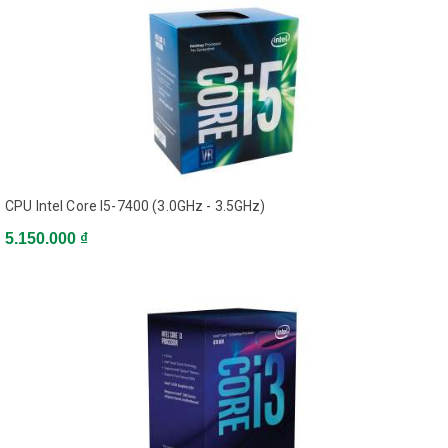
Sản phẩm vừa xem
Hệ thống Showroom
Tổng đài miễn phí
CPU Intel Core I5-7400 (3.0GHz - 3.5GHz)
5.150.000 ₫
Kiểm tra bảo hành
2
Thông báo