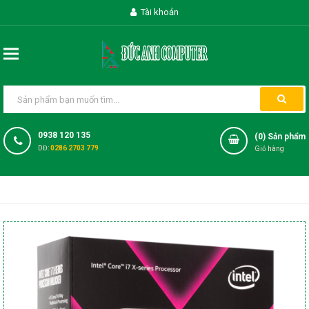
Tài khoản
0938 120 135
(
0
) Sản phẩm
DĐ:
0286 2703 779
Giỏ hàng