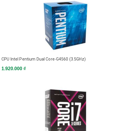
Chip đồ họa
TDP
112W
Hyper-Threading
CPU Intel Pentium Dual Core-G4560 (3.5GHz)
Có
1.920.000 ₫
Bộ nhớ hỗ trợ
DDR4 Dual channel
Tính năng đặc biệt
Phụ kiện đi kèm