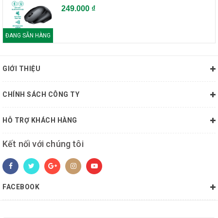
CÒN HÀNG
249.000 ₫
CPU AMD Ryzen 7 2700X (3.7GHz - 4.3GHz)
9.200.000đ(Giá bán lẻ)
ĐANG SẴN HÀNG
8.740.000đ(Giá tốt Online)
GIỚI THIỆU
-5%
CÒN HÀNG
CHÍNH SÁCH CÔNG TY
CPU AMD Ryzen 7 2700 (3.2GHz - 4.1GHz)
8.500.000đ(Giá bán lẻ)
HỖ TRỢ KHÁCH HÀNG
8.075.000đ(Giá tốt Online)
Kết nối với chúng tôi
chevron_left
chevron_right
FACEBOOK
Về sản phẩm
THÔNG TIN CHI TIẾT