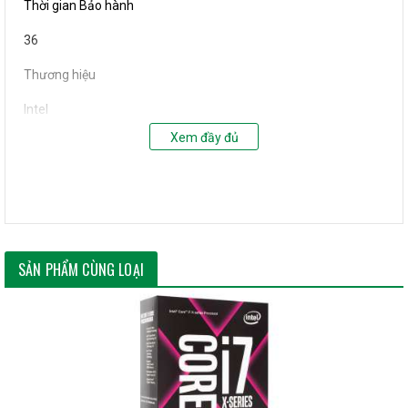
Thời gian Bảo hành
36
Thương hiệu
Intel
Xem đầy đủ
CPU
Core i5-8400
Socket
LGA 1151-v2
SẢN PHẨM CÙNG LOẠI
Kiến trúc
Coffee Lake (14 nm)
Code name
Coffee Lake