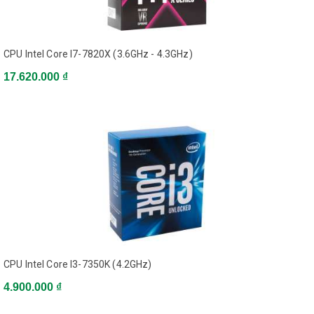
Đăng nhập
Đăng ký
CPU Intel Core I7-7820X (3.6GHz - 4.3GHz)
Kiểm tra
17.620.000 ₫
đơn hàng
Danh mục sản phẩm
Sản phẩm vừa xem
Hệ thống Showroom
CPU Intel Core I3-7350K (4.2GHz)
4.900.000 ₫
Tổng đài miễn phí