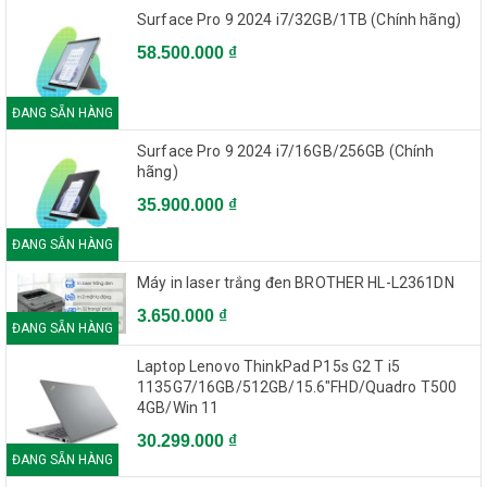
Surface Pro 9 2024 i7/32GB/1TB (Chính hãng)
5.970.000đ(Giá bán lẻ)
58.500.000 ₫
5.671.500đ(Giá tốt Online)
ĐANG SẴN HÀNG
-5%
Surface Pro 9 2024 i7/16GB/256GB (Chính
SẮP CHÁY HÀNG
hãng)
CPU Intel Core I5-7600 (3.5GHz - 4.1GHz)
35.900.000 ₫
6.230.000đ(Giá bán lẻ)
ĐANG SẴN HÀNG
5.918.500đ(Giá tốt Online)
Máy in laser trắng đen BROTHER HL-L2361DN
3.650.000 ₫
ĐANG SẴN HÀNG
-5%
SẮP CHÁY HÀNG
Laptop Lenovo ThinkPad P15s G2 T i5
1135G7/16GB/512GB/15.6"FHD/Quadro T500
CPU AMD Ryzen R5 1600X (3.6GHz - 4.0GHz)
4GB/Win 11
5.390.000đ(Giá bán lẻ)
30.299.000 ₫
ĐANG SẴN HÀNG
5.120.500đ(Giá tốt Online)