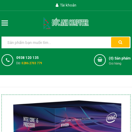
Tài khoản
0938 120 135
(
0
) Sản phẩm
DĐ:
0286 2703 779
Giỏ hàng