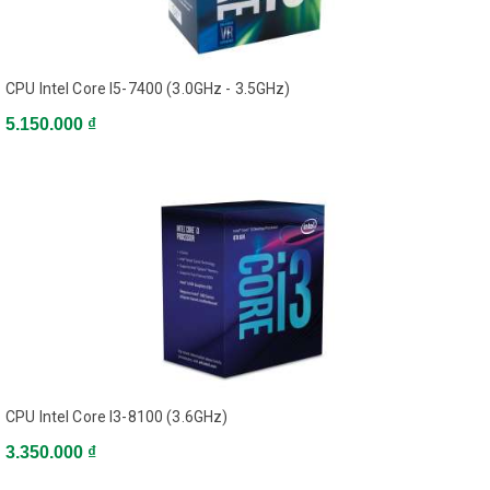
- Socket: LGA 1151-v2 , Intel Core thế hệ thứ 8
- Tốc độ xử lý: 2.8 GHz - 4.0 GHz ( 6 nhân, 6 luồng)
- Bộ nhớ đệm: 9MB
CPU Intel Core I5-7400 (3.0GHz - 3.5GHz)
- Đồ họa tích hợp: Intel UHD Graphics 630
5.150.000 ₫
ĐỌC THÊM
CPU Intel Core I5-8400 (2.8GHz - 4.0GHz)
SKU: 1702917
star
star
star
star
star_border
4.8/5
XEM ĐÁNH GIÁ
Giá bán lẻ
CPU Intel Core I3-8100 (3.6GHz)
5.800.000đ
3.350.000 ₫
Giá tốt Online