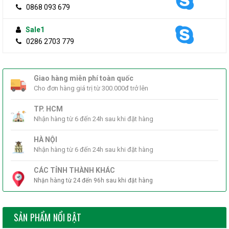
0868 093 679
remove
Sale1
0286 2703 779
add
Sản phẩm không bán lẻ, chỉ áp dụng khi mua cùng 02 sản
phẩm linh kiện máy tính gồm Bo mạch chủ, RAM.
Giao hàng miễn phí toàn quốc
Cho đơn hàng giá trị từ 300.000đ trở lên
MUA NGAY
TP. HCM
Nhận hàng từ 6 đến 24h sau khi đặt hàng
THÊM VÀO GIỎ HÀNG
HÀ NỘI
KHUYẾN MÃI HẤP DẪN
Nhận hàng từ 6 đến 24h sau khi đặt hàng
THƯƠNG HIỆU
ĐÁNH GIÁ & BÌNH LUẬN
CÁC TỈNH THÀNH KHÁC
Gợi ý sản phẩm tương tự
Nhận hàng từ 24 đến 96h sau khi đặt hàng
Sản phẩm cùng thương hiệu
-5%
SẮP CHÁY HÀNG
SẢN PHẨM NỔI BẬT
CPU Intel Core I5-7500 (3.4GHz - 3.8GHz)