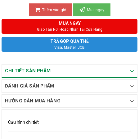
Thêm vào giỏ
Mua ngay
MUA NGAY
Giao Tận Nơi Hoặc Nhận Tại Cửa Hàng
TRẢ GÓP QUA THẺ
Visa, Master, JCB
CHI TIẾT SẢN PHẨM
ĐÁNH GIÁ SẢN PHẨM
HƯỚNG DẪN MUA HÀNG
Cấu hình chi tiết