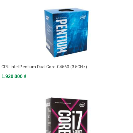
Chip đồ họa
Intel UHD Graphics 630
TDP
65W
Bộ nhớ hỗ trợ
DDR4 Dual channel
CPU Intel Pentium Dual Core-G4560 (3.5GHz)
1.920.000 ₫
Chương trình
khuyến mãi