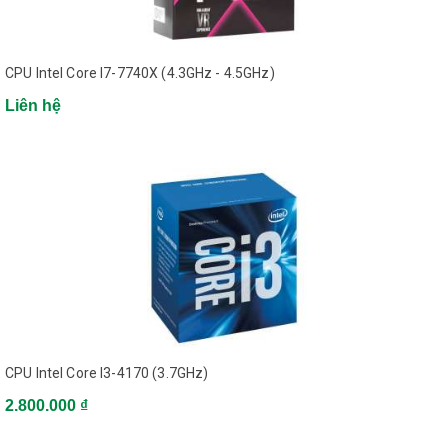
Thế hệ
Intel Core thế hệ thứ 8
CPU Intel Core I7-7740X (4.3GHz - 4.5GHz)
Dòng
Liên hệ
Core i5
Tốc độ xử lý
2.8 GHz - 4.0 GHz
Số nhân xử lý
6
Số luồng xử lý
6
CPU Intel Core I3-4170 (3.7GHz)
Cache
2.800.000 ₫
9MB